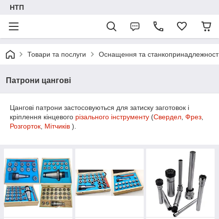
НТП
Товари та послуги
Оснащення та станкопринадлежност
Патрони цангові
Цангові патрони застосовуються для затиску заготовок і
кріплення кінцевого
різального інструменту
(
Свердел
,
Фрез
,
Розгорток
,
Мітчиків
).