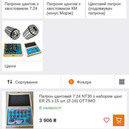
Патрони цангові з
Патрони цангові з
Цанговий патрон
хвостовиком 7:24
хвостовиком КМ
(подовжувач
(конус Морзе)
патрона)
Цанги
Сортування
0
Фільтри
Патрон цанговий 7:24 NT30 з набором цанг
ЕR 25 з 15 шт. (2-16) OTTIMO
В наявності
3 906
₴