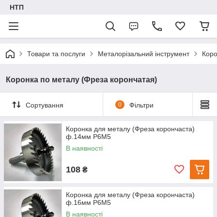
НТП
Товари та послуги
Металорізальний інструмент
Коро
Коронка по металу (Фреза корончатая)
Сортування
0
Фільтри
Коронка для металу (Фреза корончаста)
ф.14мм Р6М5
В наявності
108
₴
Коронка для металу (Фреза корончаста)
ф.16мм Р6М5
В наявності