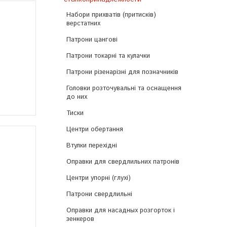
Набори прихватів (притисків)
верстатних
Патрони цангові
Патрони токарні та кулачки
Патрони різенарізні для позначників
Головки розточувальні та оснащення
до них
Тиски
Центри обертання
Втулки перехідні
Оправки для свердлильних патронів
Центри упорні (глухі)
Патрони свердлильні
Оправки для насадных розгорток і
зенкеров