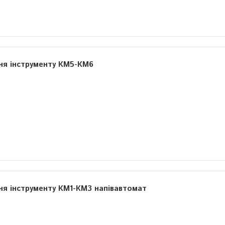
ня інструменту КМ5-КМ6
ня інструменту КМ1-КМ3 напівавтомат