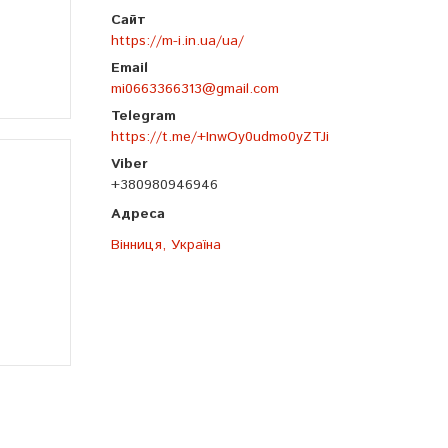
https://m-i.in.ua/ua/
mi0663366313@gmail.com
https://t.me/+InwOy0udmo0yZTJi
+380980946946
Вінниця, Україна