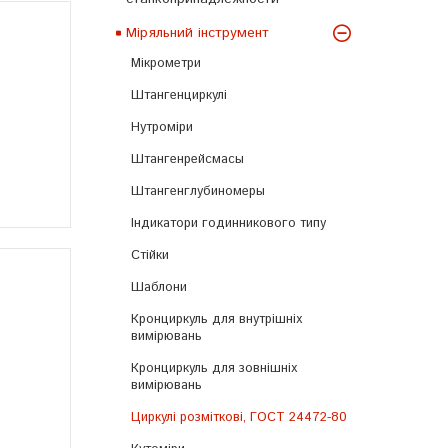
Міряльний інструмент
Мікрометри
Штангенциркулі
Нутроміри
Штангенрейсмасы
Штангенглубиномеры
Індикатори годинникового типу
Стійки
Шаблони
Кронциркуль для внутрішніх
вимірювань
Кронциркуль для зовнішніх
вимірювань
Циркулі розміткові, ГОСТ 24472-80