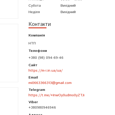
Субота
Вихідний
Неділя
Вихідний
Контакти
НТП
+380 (98) 094-69-46
https://m-i.in.ua/ua/
mi0663366313@gmail.com
https://t.me/+InwOy0udmo0yZTJi
+380980946946