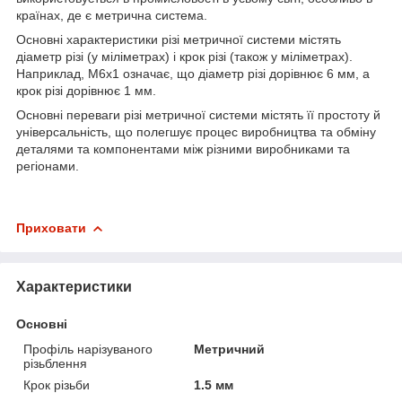
країнах, де є метрична система.
Основні характеристики різі метричної системи містять
діаметр різі (у міліметрах) і крок різі (також у міліметрах).
Наприклад, M6x1 означає, що діаметр різі дорівнює 6 мм, а
крок різі дорівнює 1 мм.
Основні переваги різі метричної системи містять її простоту й
універсальність, що полегшує процес виробництва та обміну
деталями та компонентами між різними виробниками та
регіонами.
Приховати
Характеристики
Основні
Профіль нарізуваного
Метричний
різьблення
Крок різьби
1.5 мм