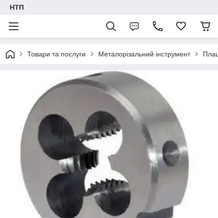
НТП
Товари та послуги
Металорізальний інструмент
Пла