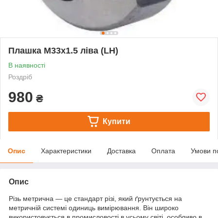
Плашка М33х1.5 ліва (LH)
В наявності
Роздріб
980
₴
Купити
Опис
Характеристики
Доставка
Оплата
Умови п
Опис
Різь метрична — це стандарт різі, який ґрунтується на
метричній системі одиниць вимірювання. Він широко
використовується в промисловості в усьому світі, особливо в