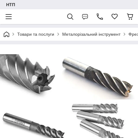
НТП
Товари та послуги
Металорізальний інструмент
Фре