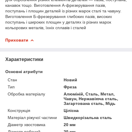
канавок тощо. Виготовлення А-фрезерування пазів,
поступань і площин деталей із різних марок сталі та чавуну.
Виготовлення Б-фрезерування глибоких пазів, високих
поступань і широких площин у деталях із різних марок
кольорових металів, їхніх сплавів і сталей
Приховати
Характеристики
Основні атрибути
Стан
Новий
Тип
Фреза
Обробка матеріалу
Алюміній, Сталь, Метал,
Чавун, Нержавіюча сталь,
Загартована сталь, Мідь
Конструкція
Цілісна
Матеріал ріжучої частини
Швидкорізальна сталь
Діаметр хвостовика
20 мм
Діаметр робочий
20 мм