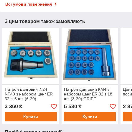
Всі умови повернення
З цим товаром також замовляють
Патрон цанговий 7:24
Патрон цанговий КМ4 з
Цент
NT40 з набором цанг ЕR
набором цанг ЕR 32 з 18
пос
32 із 6 шт. (6-20)
шт. (3-20) GRIFF
3 360
5 530
2 8
₴
₴
Купити
Купити