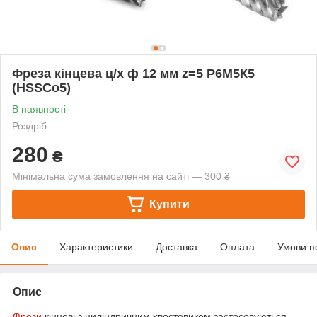
Фреза кінцева ц/х ф 12 мм z=5 Р6М5К5
(HSSCo5)
В наявності
Роздріб
280
₴
Мінімальна сума замовлення на сайті — 300 ₴
Купити
Опис
Характеристики
Доставка
Оплата
Умови п
Опис
Фрези
кінцеві з циліндричним хвостовиком застосовуються