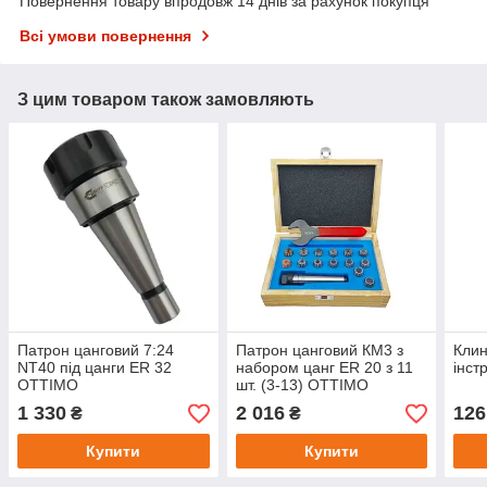
Повернення товару впродовж 14 днів за рахунок покупця
Всі умови повернення
З цим товаром також замовляють
Патрон цанговий 7:24
Патрон цанговий КМ3 з
Клин
NT40 під цанги ЕR 32
набором цанг ЕR 20 з 11
інст
OTTIMO
шт. (3-13) OTTIMO
1 330
2 016
126
₴
₴
Купити
Купити