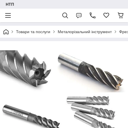
НТП
Товари та послуги
Металорізальний інструмент
Фре