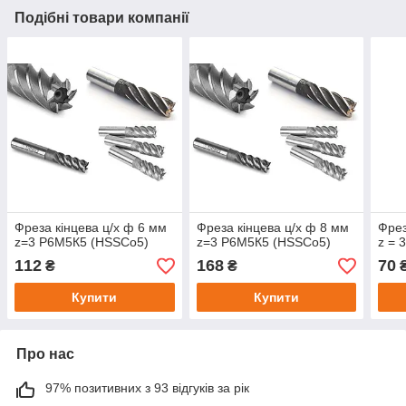
Подібні товари компанії
Фреза кінцева ц/х ф 6 мм
Фреза кінцева ц/х ф 8 мм
Фрез
z=3 Р6М5К5 (HSSCo5)
z=3 Р6М5К5 (HSSCo5)
z = 
112
168
70
₴
₴
Купити
Купити
Про нас
97% позитивних з 93 відгуків за рік