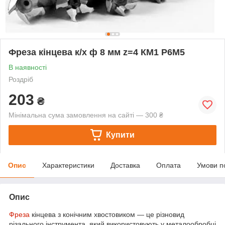
Фреза кінцева к/х ф 8 мм z=4 КМ1 Р6М5
В наявності
Роздріб
203
₴
Мінімальна сума замовлення на сайті — 300 ₴
Купити
Опис
Характеристики
Доставка
Оплата
Умови п
Опис
Фреза
кінцева з конічним хвостовиком — це різновид
різального інструмента, який використовують у металообробці