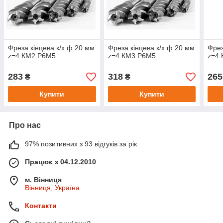
Фреза кінцева к/х ф 20 мм
Фреза кінцева к/х ф 20 мм
Фрез
z=4 КМ2 Р6М5
z=4 КМ3 Р6М5
z=4
283
318
265
₴
₴
Купити
Купити
Про нас
97% позитивних з 93 відгуків за рік
Працює з 04.12.2010
м. Вінниця
Вінниця, Україна
Контакти