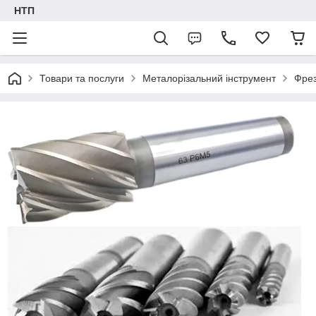
НТП
Товари та послуги
Металорізальний інструмент
Фре