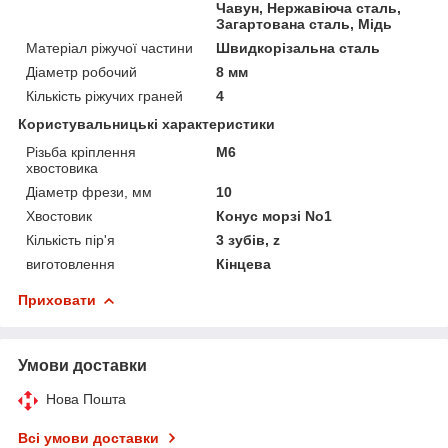
Чавун, Нержавіюча сталь,
Загартована сталь, Мідь
Матеріал ріжучої частини
Швидкорізальна сталь
Діаметр робочий
8 мм
Кількість ріжучих граней
4
Користувальницькі характеристики
Різьба кріплення
М6
хвостовика
Діаметр фрези, мм
10
Хвостовик
Конус морзі No1
Кількість пір'я
3 зубів, z
виготовлення
Кінцева
Приховати
Умови доставки
Нова Пошта
Всі умови доставки