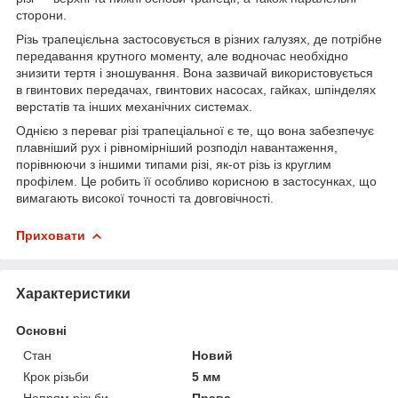
сторони.
Різь трапецієльна застосовується в різних галузях, де потрібне
передавання крутного моменту, але водночас необхідно
знизити тертя і зношування. Вона зазвичай використовується
в гвинтових передачах, гвинтових насосах, гайках, шпінделях
верстатів та інших механічних системах.
Однією з переваг різі трапеціальної є те, що вона забезпечує
плавніший рух і рівномірніший розподіл навантаження,
порівнюючи з іншими типами різі, як-от різь із круглим
профілем. Це робить її особливо корисною в застосунках, що
вимагають високої точності та довговічності.
Приховати
Характеристики
Основні
Стан
Новий
Крок різьби
5 мм
Напрям різьби
Права