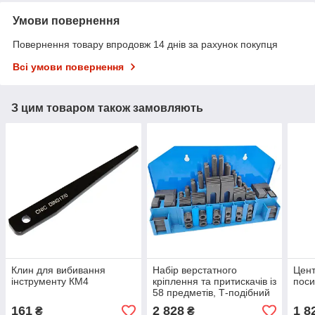
Умови повернення
Повернення товару впродовж 14 днів за рахунок покупця
Всі умови повернення
З цим товаром також замовляють
Клин для вибивання
Набір верстатного
Цент
інструменту КМ4
кріплення та притискачів із
пос
58 предметів, Т-подібний
паз 12 мм, М10
161
2 828
1 8
₴
₴