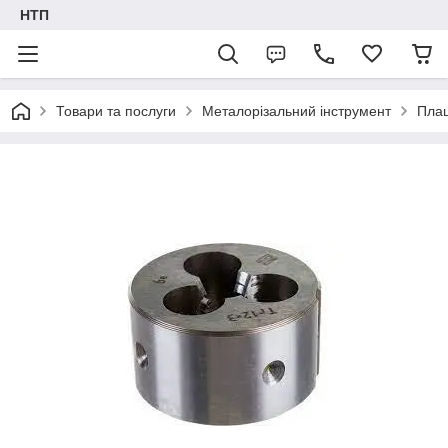
НТП
Товари та послуги
Металорізальний інструмент
Пла