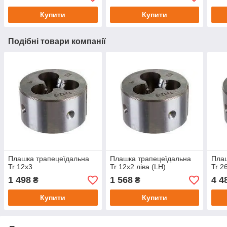
Купити
Купити
Подібні товари компанії
Плашка трапецеїдальна
Плашка трапецеїдальна
Плаш
Tr 12х3
Tr 12х2 ліва (LH)
Tr 2
1 498
1 568
4 4
₴
₴
Купити
Купити