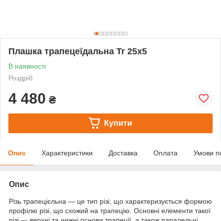
Плашка трапецеїдальна Tr 25х5
В наявності
Роздріб
4 480
₴
Купити
Опис
Характеристики
Доставка
Оплата
Умови п
Опис
Різь трапецієльна — це тип різі, що характеризується формою
профілю різі, що схожий на трапецію. Основні елементи такої
різі — верхні та нижні основи трапеції, а також паралельні