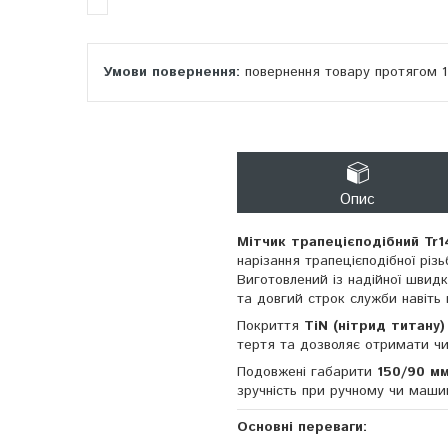
повернення товару протягом 
Опис
Мітчик трапецієподібний Tr
нарізання трапецієподібної рі
Виготовлений із надійної швидк
та довгий строк служби навіть
Покриття
TiN (нітрид титану)
тертя та дозволяє отримати чис
Подовжені габарити
150/90 м
зручність при ручному чи маши
Основні переваги: