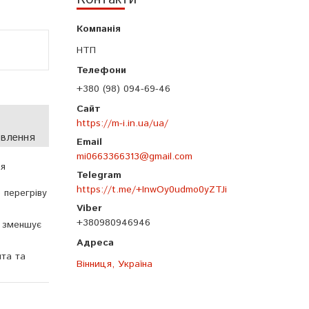
НТП
+380 (98) 094-69-46
https://m-i.in.ua/ua/
овлення
mi0663366313@gmail.com
ля
https://t.me/+InwOy0udmo0yZTJi
о перегріву
+380980946946
, зменшує
нта та
Вінниця, Україна