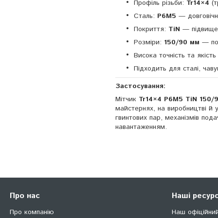
Профіль різьби:
Tr14×4
(т
Сталь:
Р6М5
— довговічна
Покриття:
TiN
— підвищени
Розміри:
150/90 мм
— под
Висока точність та якість
Підходить для сталі, чаву
Застосування:
Мітчик
Tr14×4 Р6М5 TiN 150/
майстернях, на виробництві й 
гвинтових пар, механізмів под
навантаженням.
Про нас
Наші ресур
Про компанію
Наш офіційни