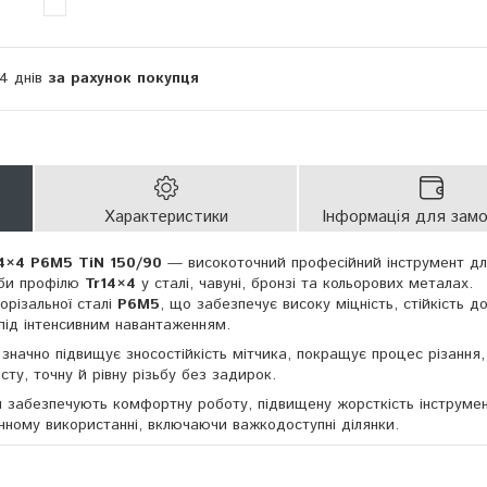
14 днів
за рахунок покупця
Характеристики
Інформація для зам
14×4 Р6М5 TiN 150/90
— високоточний професійний інструмент д
зьби профілю
Tr14×4
у сталі, чавуні, бронзі та кольорових металах.
орізальної сталі
Р6М5
, що забезпечує високу міцність, стійкість д
 під інтенсивним навантаженням.
значно підвищує зносостійкість мітчика, покращує процес різання
ту, точну й рівну різьбу без задирок.
м
забезпечують комфортну роботу, підвищену жорсткість інструме
нному використанні, включаючи важкодоступні ділянки.