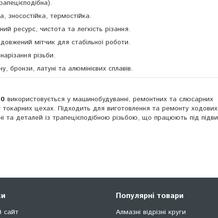
рапецієподібна).
, зносостійка, термостійка.
й ресурс, чистота та легкість різання.
овжений мітчик для стабільної роботи.
 нарізання різьби.
ну, бронзи, латуні та алюмінієвих сплавів.
90
використовується у машинобудуванні, ремонтних та слюсарних
у токарних цехах. Підходить для виготовлення та ремонту ходових 
ачі та деталей із трапецієподібною різьбою, що працюють під під
си
Популярні товари
й сайт
Алмазні відрізні круги