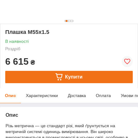
Плашка М55х1.5
В наявності
Роздріб
6 615
₴
Купити
Опис
Характеристики
Доставка
Оплата
Умови п
Опис
Різь метрична — це стандарт різі, який ґрунтується на
метричній системі одиниць вимірювання. Він широко
використовується в промисловості в усьому світі, особливо в