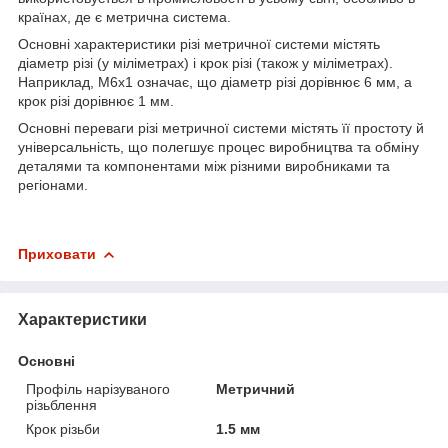
країнах, де є метрична система.
Основні характеристики різі метричної системи містять
діаметр різі (у міліметрах) і крок різі (також у міліметрах).
Наприклад, M6x1 означає, що діаметр різі дорівнює 6 мм, а
крок різі дорівнює 1 мм.
Основні переваги різі метричної системи містять її простоту й
універсальність, що полегшує процес виробництва та обміну
деталями та компонентами між різними виробниками та
регіонами.
Приховати
Характеристики
Основні
Профіль нарізуваного
Метричний
різьблення
Крок різьби
1.5 мм