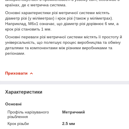
країнах, де є метрична система.
Основні характеристики різі метричної системи містять
діаметр різі (у міліметрах) і крок різі (також у міліметрах).
Наприклад, M6x1 означає, що діаметр різі дорівнює 6 мм, а
крок різі становить 1 мм.
Основні переваги різі метричної системи містять її простоту й
універсальність, що полегшує процес виробництва та обміну
деталями та компонентами між різними виробниками та
регіонами.
Приховати
Характеристики
Основні
Профіль нарізуваного
Метричний
різьблення
Крок різьби
2.5 мм