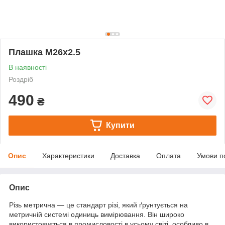
Плашка М26х2.5
В наявності
Роздріб
490
₴
Купити
Опис
Характеристики
Доставка
Оплата
Умови п
Опис
Різь метрична — це стандарт різі, який ґрунтується на
метричній системі одиниць вимірювання. Він широко
використовується в промисловості в усьому світі, особливо в