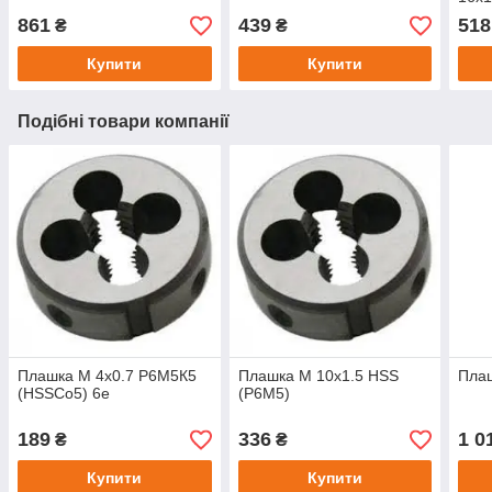
861
439
518
₴
₴
Купити
Купити
Подібні товари компанії
Плашка М 4х0.7 Р6М5К5
Плашка М 10х1.5 HSS
Пла
(HSSCo5) 6e
(Р6М5)
189
336
1 0
₴
₴
Купити
Купити