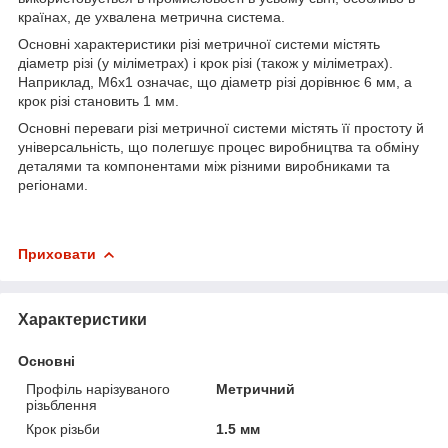
країнах, де ухвалена метрична система.
Основні характеристики різі метричної системи містять
діаметр різі (у міліметрах) і крок різі (також у міліметрах).
Наприклад, M6x1 означає, що діаметр різі дорівнює 6 мм, а
крок різі становить 1 мм.
Основні переваги різі метричної системи містять її простоту й
універсальність, що полегшує процес виробництва та обміну
деталями та компонентами між різними виробниками та
регіонами.
Приховати
Характеристики
Основні
Профіль нарізуваного
Метричний
різьблення
Крок різьби
1.5 мм