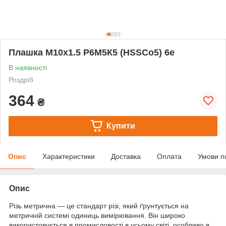
Плашка М10х1.5 Р6М5К5 (HSSCo5) 6e
В наявності
Роздріб
364
₴
Купити
Опис
Характеристики
Доставка
Оплата
Умови п
Опис
Різь метрична — це стандарт різі, який ґрунтується на
метричній системі одиниць вимірювання. Він широко
використовується в промисловості в усьому світі, особливо в