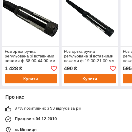
Розгортка ручна
Розгортка ручна
Розг
регульована зі вставними
регульована зі вставними
регу
ножами ф 38.00-44.00 мм
ножами ф 19.00-21.00 мм
ножа
1 428
490
595
₴
₴
Купити
Купити
Про нас
97% позитивних з 93 відгуків за рік
Працює з 04.12.2010
м. Вінниця