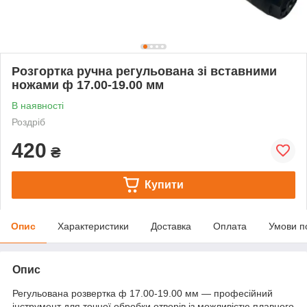
Розгортка ручна регульована зі вставними
ножами ф 17.00-19.00 мм
В наявності
Роздріб
420
₴
Купити
Опис
Характеристики
Доставка
Оплата
Умови п
Опис
Регульована розвертка ф 17.00-19.00 мм — професійний
інструмент для точної обробки отворів із можливістю плавного