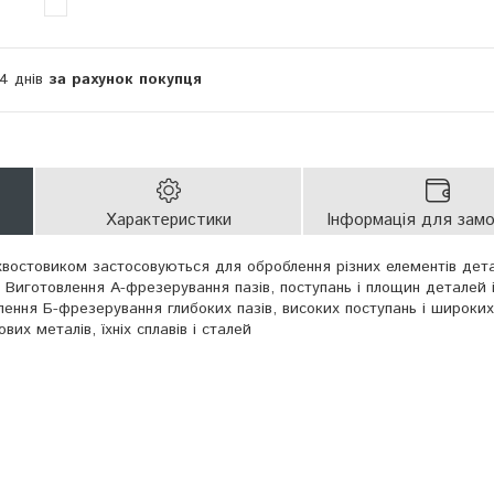
14 днів
за рахунок покупця
Характеристики
Інформація для зам
хвостовиком застосовуються для оброблення різних елементів де
. Виготовлення А-фрезерування пазів, поступань і площин деталей і
влення Б-фрезерування глибоких пазів, високих поступань і широки
вих металів, їхніх сплавів і сталей