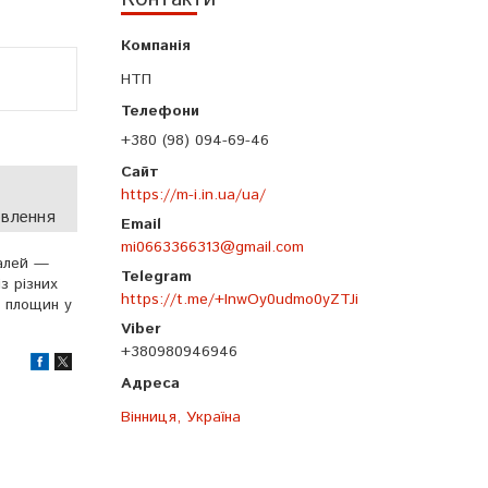
НТП
+380 (98) 094-69-46
https://m-i.in.ua/ua/
овлення
mi0663366313@gmail.com
талей —
з різних
https://t.me/+InwOy0udmo0yZTJi
х площин у
+380980946946
Вінниця, Україна