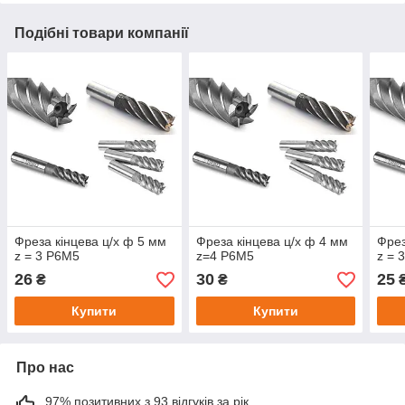
Подібні товари компанії
Фреза кінцева ц/х ф 5 мм
Фреза кінцева ц/х ф 4 мм
Фрез
z = 3 Р6М5
z=4 Р6М5
z = 
26
30
25
₴
₴
Купити
Купити
Про нас
97% позитивних з 93 відгуків за рік