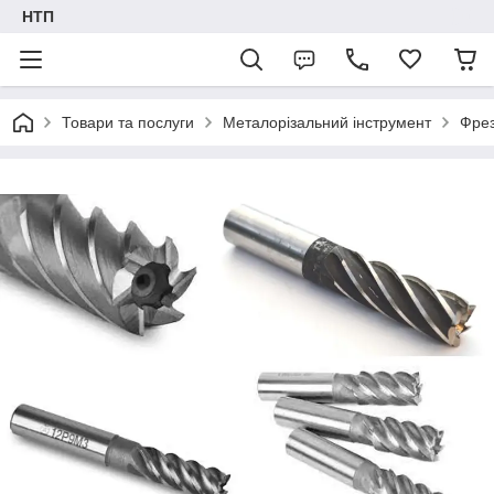
НТП
Товари та послуги
Металорізальний інструмент
Фре