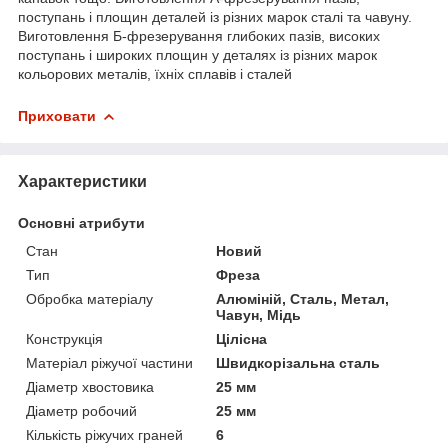
поступань і площин деталей із різних марок сталі та чавуну.
Виготовлення Б-фрезерування глибоких пазів, високих
поступань і широких площин у деталях із різних марок
кольорових металів, їхніх сплавів і сталей
Приховати
Характеристики
Основні атрибути
Стан
Новий
Тип
Фреза
Обробка матеріалу
Алюміній, Сталь, Метал,
Чавун, Мідь
Конструкція
Цілісна
Матеріал ріжучої частини
Швидкорізальна сталь
Діаметр хвостовика
25 мм
Діаметр робочий
25 мм
Кількість ріжучих граней
6