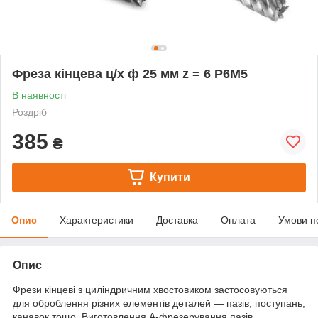
Фреза кінцева ц/х ф 25 мм z = 6 Р6М5
В наявності
Роздріб
385
₴
Купити
Опис
Характеристики
Доставка
Оплата
Умови п
Опис
Фрези кінцеві з циліндричним хвостовиком застосовуються
для оброблення різних елементів деталей — пазів, поступань,
канавок тощо. Виготовлення А-фрезерування пазів,