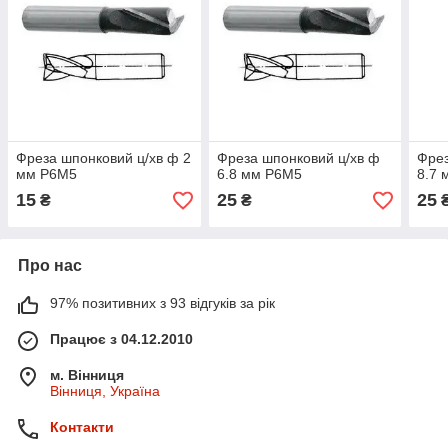
Фреза шпонковий ц/хв ф 2
Фреза шпонковий ц/хв ф
Фрез
мм Р6М5
6.8 мм Р6М5
8.7
15
25
25
₴
₴
Про нас
97% позитивних з 93 відгуків за рік
Працює з 04.12.2010
м. Вінниця
Вінниця, Україна
Контакти