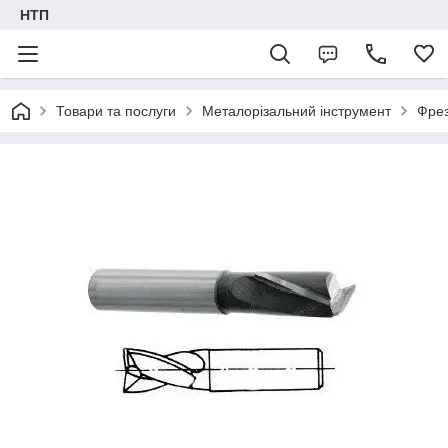
НТП
Товари та послуги
Металорізальний інструмент
Фре