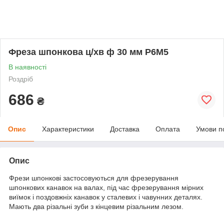
Фреза шпонкова ц/хв ф 30 мм Р6М5
В наявності
Роздріб
686
₴
Опис
Характеристики
Доставка
Оплата
Умови п
Опис
Фрези шпонкові застосовуються для фрезерування
шпонкових канавок на валах, під час фрезерування мірних
виїмок і поздовжніх канавок у сталевих і чавунних деталях.
Мають два різальні зуби з кінцевим різальним лезом.