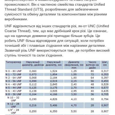
промисловості. Він є частиною сімейства стандартів Unified
Thread Standard (UTS), розроблених для забезпечення
сумісності та обміну деталями та компонентами між різними
виробниками.
UNF відрізняється від інших стандартів різі, як-от UNC (Unified
Coarse Thread), тим, що має дрібніший крок різі. Це означає,
що на одиницю довжини різі припадає більше зубців. Це
робить UNF більш відповідним для ситуацій, коли потрібен
точніший збіг і плавніше з'єднання між нарізними деталями.
Зазвичай різь UNF використовується там, де потрібен високий
ступінь точності та сили з'єднання.