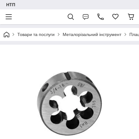
НТП
Товари та послуги
Металорізальний інструмент
Пла