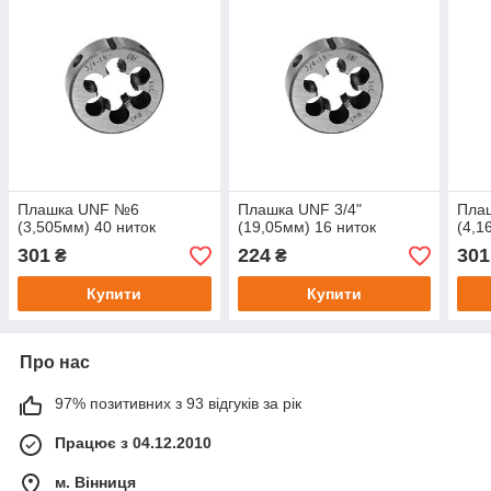
Плашка UNF №6
Плашка UNF 3/4"
Пла
(3,505мм) 40 ниток
(19,05мм) 16 ниток
(4,1
301
224
301
₴
₴
Купити
Купити
Про нас
97% позитивних з 93 відгуків за рік
Працює з 04.12.2010
м. Вінниця