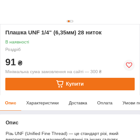
Плашка UNF 1/4" (6,35мм) 28 ниток
В наявності
Роздріб
91
₴
Мінімальна сума замовлення на сайті — 300 ₴
Купити
Опис
Характеристики
Доставка
Оплата
Умови п
Опис
Різь UNF (Unified Fine Thread) — це стандарт різі, який
використовується в машинобудуванні та інших галузях