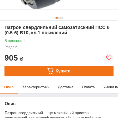
Патрон свердлильний самозатискний ПСС 6
(0.5-6) В10, кл.1 посилений
В наявності
Роздріб
905
₴
Купити
Опис
Характеристики
Доставка
Оплата
Умови п
Опис
Патрон свердлильний — це механічний пристрій,
призначений для фіксації свердла або іншого робочого