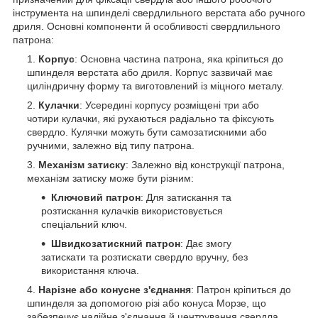
інструмента на шпинделі свердлильного верстата або ручного
дриля. Основні компоненти й особливості свердлильного
патрона:
Корпус
: Основна частина патрона, яка кріпиться до
шпинделя верстата або дриля. Корпус зазвичай має
циліндричну форму та виготовлений із міцного металу.
Кулачки
: Усередині корпусу розміщені три або
чотири кулачки, які рухаються радіально та фіксують
свердло. Кулячки можуть бути самозатискними або
ручними, залежно від типу патрона.
Механізм затиску
: Залежно від конструкції патрона,
механізм затиску може бути різним:
Ключовий патрон
: Для затискання та
розтискання кулачків використовується
спеціальний ключ.
Швидкозатискний патрон
: Дає змогу
затискати та розтискати свердло вручну, без
використання ключа.
Нарізне або конусне з'єднання
: Патрон кріпиться до
шпинделя за допомогою різі або конуса Морзе, що
забезпечує надійне з'єднання й центрування свердла.