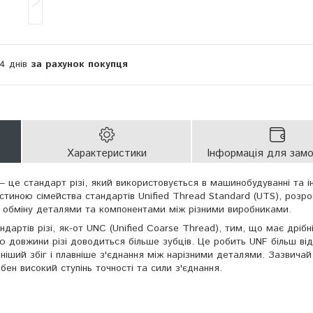
14 днів
за рахунок покупця
Характеристики
Інформація для зам
 — це стандарт різі, який використовується в машинобудуванні та 
астиною сімейства стандартів Unified Thread Standard (UTS), розр
а обміну деталями та компонентами між різними виробниками.
андартів різі, як-от UNC (Unified Coarse Thread), тим, що має дріб
цю довжини різі доводиться більше зубців. Це робить UNF більш ві
чніший збіг і плавніше з'єднання між нарізними деталями. Зазвичай
бен високий ступінь точності та сили з'єднання.