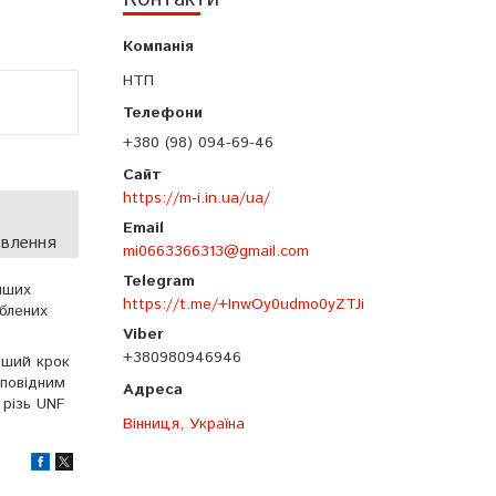
НТП
+380 (98) 094-69-46
https://m-i.in.ua/ua/
овлення
mi0663366313@gmail.com
інших
https://t.me/+InwOy0udmo0yZTJi
облених
+380980946946
ніший крок
дповідним
 різь UNF
Вінниця, Україна