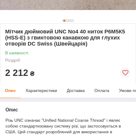
Мітчик дюймовий UNC No4 40 ниток Р6М5К5
(HSS-E) з гвинтовою канавкою для глухих
отворів DC Swiss (Швейцарія)
В наявності
Роздріб
2 212
₴
Опис
Характеристики
Доставка
Оплата
Умови п
Опис
Різь UNC означає "Unified National Coarse Thread" і являє
собою стандартизовану систему різі, що застосовується в
США. Цей стандарт розроблений для використання в