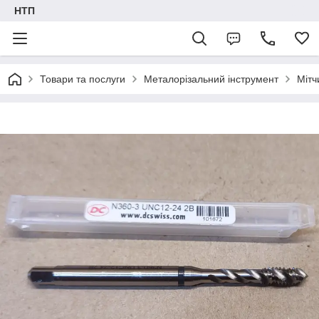
НТП
Товари та послуги
Металорізальний інструмент
Мітч