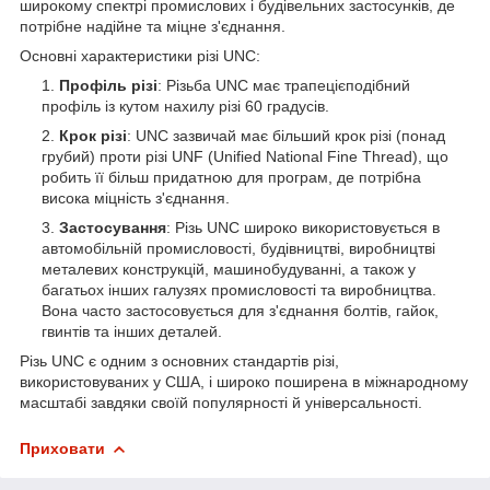
широкому спектрі промислових і будівельних застосунків, де
потрібне надійне та міцне з'єднання.
Основні характеристики різі UNC:
Профіль різі
: Різьба UNC має трапецієподібний
профіль із кутом нахилу різі 60 градусів.
Крок різі
: UNC зазвичай має більший крок різі (понад
грубий) проти різі UNF (Unified National Fine Thread), що
робить її більш придатною для програм, де потрібна
висока міцність з'єднання.
Застосування
: Різь UNC широко використовується в
автомобільній промисловості, будівництві, виробництві
металевих конструкцій, машинобудуванні, а також у
багатьох інших галузях промисловості та виробництва.
Вона часто застосовується для з'єднання болтів, гайок,
гвинтів та інших деталей.
Різь UNC є одним з основних стандартів різі,
використовуваних у США, і широко поширена в міжнародному
масштабі завдяки своїй популярності й універсальності.
Приховати