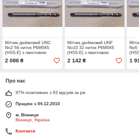
Мітчик дюймовий UNC
Мітчик дюймовий UNF
Міт
No2 56 ниток Р6М5К5
No10 32 ниток Р6М5К5
No5 
(HSS-E) з гвинтовою
(HSS-E) з гвинтовою
(HSS
канавкою для глухих
канавкою для глухих
кана
2 086
2 142
1 9
₴
₴
отворів DC Swiss
отворів DC Swiss
отво
(Швейцарія)
(Швейцарія)
(Шве
Про нас
97% позитивних з 93 відгуків за рік
Працює з 04.12.2010
м. Вінниця
Вінниця, Україна
Контакти