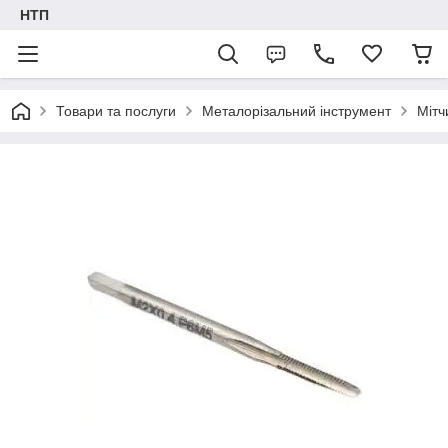
НТП
Товари та послуги
Металорізальний інструмент
Мітч