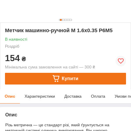
Метчик машинно-ручной М 1.6х0.35 Р6М5
В наявності
Роздріб
154
₴
Мінімальна сума замовлення на сайті — 300 ₴
Купити
Опис
Характеристики
Доставка
Оплата
Умови п
Опис
Різь метрична — це стандарт різі, який ґрунтується на
метричній системі одиниць вимірювання. Він широко