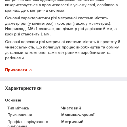
використовується в промисловості в усьому світі, особливо в
країнах, де є метрична система.
Основні характеристики різі метричної системи містять
діаметр різі (у міліметрах) і крок різі (також у міліметрах).
Наприклад, M6x1 означає, що діаметр різі дорівнює 6 мм, а
крок різі становить 1 мм.
Основні переваги різі метричної системи містять її простоту й
універсальність, що полегшує процес виробництва та обміну
деталями та компонентами між різними виробниками та
регіонами.
Приховати
Характеристики
Основні
Тип мітчика
Чистовий
Призначення
Машинно-ручної
Профіль нарізуваного
Метричний
різьблення