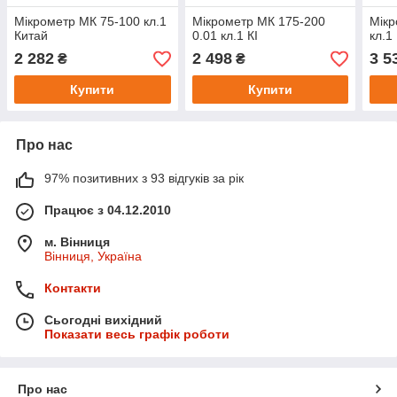
Мікрометр МК 75-100 кл.1
Мікрометр МК 175-200
Мікр
Китай
0.01 кл.1 КІ
кл.1
2 282
2 498
3 5
₴
₴
Купити
Купити
Про нас
97% позитивних з 93 відгуків за рік
Працює з 04.12.2010
м. Вінниця
Вінниця, Україна
Контакти
Сьогодні вихідний
Показати весь графік роботи
Про нас