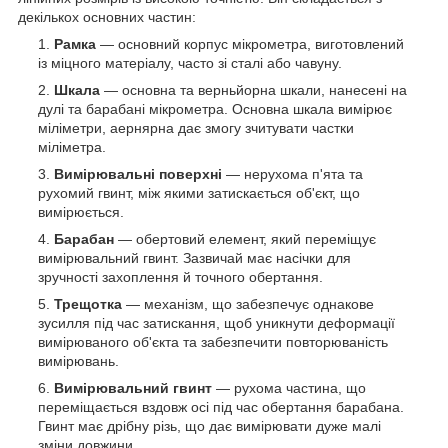
декількох основних частин:
Рамка
— основний корпус мікрометра, виготовлений
із міцного матеріалу, часто зі сталі або чавуну.
Шкала
— основна та верньйорна шкали, нанесені на
дулі та барабані мікрометра. Основна шкала вимірює
міліметри, аернярна дає змогу зчитувати частки
міліметра.
Вимірювальні поверхні
— нерухома п'ята та
рухомий гвинт, між якими затискається об'єкт, що
вимірюється.
Барабан
— обертовий елемент, який переміщує
вимірювальний гвинт. Зазвичай має насічки для
зручності захоплення й точного обертання.
Трещотка
— механізм, що забезпечує однакове
зусилля під час затискання, щоб уникнути деформації
вимірюваного об'єкта та забезпечити повторюваність
вимірювань.
Вимірювальний гвинт
— рухома частина, що
переміщається вздовж осі під час обертання барабана.
Гвинт має дрібну різь, що дає вимірювати дуже малі
зміни довжини.