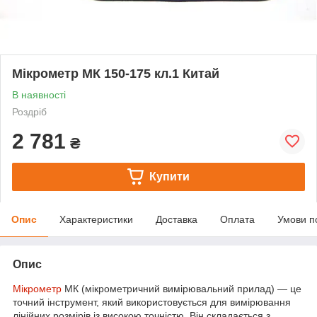
Мікрометр МК 150-175 кл.1 Китай
В наявності
Роздріб
2 781
₴
Купити
Опис
Характеристики
Доставка
Оплата
Умови п
Опис
Мікрометр
МК (мікрометричний вимірювальний прилад) — це
точний інструмент, який використовується для вимірювання
лінійних розмірів із високою точністю. Він складається з