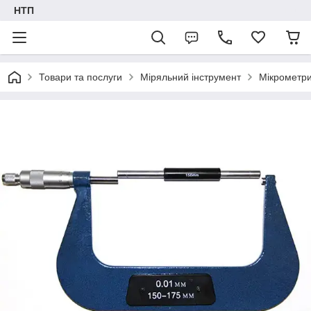
НТП
Товари та послуги
Міряльний інструмент
Мікрометр