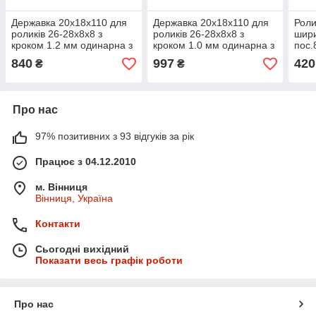
Державка 20х18х110 для
Державка 20х18х110 для
Роли
роликів 26-28х8х8 з
роликів 26-28х8х8 з
шири
кроком 1.2 мм одинарна з
кроком 1.0 мм одинарна з
пос.
роликом сітка
роликом сітка
840
997
420
₴
₴
Про нас
97% позитивних з 93 відгуків за рік
Працює з 04.12.2010
м. Вінниця
Вінниця, Україна
Контакти
Сьогодні вихідний
Показати весь графік роботи
Про нас