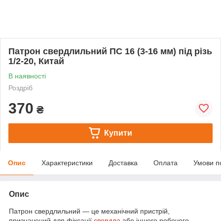
Патрон свердлильний ПС 16 (3-16 мм) під різь
1/2-20, Китай
В наявності
Роздріб
370
₴
Купити
Опис
Характеристики
Доставка
Оплата
Умови п
Опис
Патрон свердлильний — це механічний пристрій,
призначений для фіксації
свердла
або іншого робочого