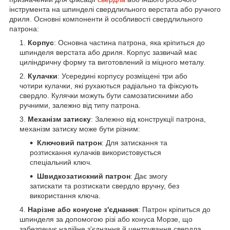
інструмента на шпинделі свердлильного верстата або ручного
дриля. Основні компоненти й особливості свердлильного
патрона:
Корпус
: Основна частина патрона, яка кріпиться до
шпинделя верстата або дриля. Корпус зазвичай має
циліндричну форму та виготовлений із міцного металу.
Кулачки
: Усередині корпусу розміщені три або
чотири кулачки, які рухаються радіально та фіксують
свердло. Кулячки можуть бути самозатискними або
ручними, залежно від типу патрона.
Механізм затиску
: Залежно від конструкції патрона,
механізм затиску може бути різним:
Ключовий патрон
: Для затискання та
розтискання кулачків використовується
спеціальний ключ.
Швидкозатискний патрон
: Дає змогу
затискати та розтискати свердло вручну, без
використання ключа.
Нарізне або конусне з'єднання
: Патрон кріпиться до
шпинделя за допомогою різі або конуса Морзе, що
забезпечує надійне з'єднання й центрування свердла.