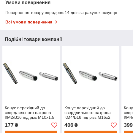
Умови повернення
Повернення товару впродовж 14 днів за рахунок покупця
Всі умови повернення
Подібні товари компанії
Конус перехідний до
Конус перехідний до
Кону
свердлильного патрона
свердлильного патрона
свер
КМ2/В16 під різь М10х1.5
КМ4/В18 під різь М16х2
КМ4/
177
406
399
₴
₴