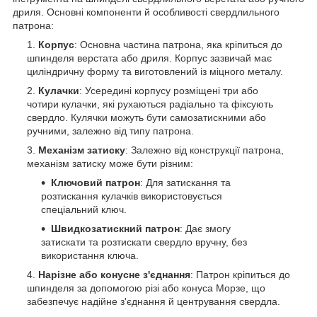
дриля. Основні компоненти й особливості свердлильного
патрона:
Корпус
: Основна частина патрона, яка кріпиться до
шпинделя верстата або дриля. Корпус зазвичай має
циліндричну форму та виготовлений із міцного металу.
Кулачки
: Усередині корпусу розміщені три або
чотири кулачки, які рухаються радіально та фіксують
свердло. Кулячки можуть бути самозатискними або
ручними, залежно від типу патрона.
Механізм затиску
: Залежно від конструкції патрона,
механізм затиску може бути різним:
Ключовий патрон
: Для затискання та
розтискання кулачків використовується
спеціальний ключ.
Швидкозатискний патрон
: Дає змогу
затискати та розтискати свердло вручну, без
використання ключа.
Нарізне або конусне з'єднання
: Патрон кріпиться до
шпинделя за допомогою різі або конуса Морзе, що
забезпечує надійне з'єднання й центрування свердла.