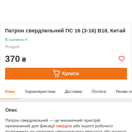
Патрон свердлильний ПС 16 (3-16) В18, Китай
В наявності
Роздріб
370
₴
Купити
Опис
Характеристики
Доставка
Оплата
Умови п
Опис
Патрон свердлильний — це механічний пристрій,
призначений для фіксації
свердла
або іншого робочого
інструмента на шпинделі свердлильного верстата або ручного