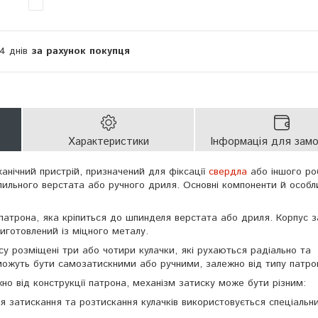
14 днів
за рахунок покупця
Характеристики
Інформація для зам
нічний пристрій, призначений для фіксації
свердла
або іншого ро
лильного верстата або ручного дриля. Основні компоненти й особл
 патрона, яка кріпиться до шпинделя верстата або дриля. Корпус 
иготовлений із міцного металу.
су розміщені три або чотири кулачки, які рухаються радіально та
можуть бути самозатискними або ручними, залежно від типу патро
жно від конструкції патрона, механізм затиску може бути різним:
ля затискання та розтискання кулачків використовується спеціальн