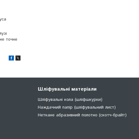
уса
лузі
не точне
Шліфувальні матеріали
Шліфувальні кола (шліфшкурки)
Наждачний папір (шліфувальний лист)
Неткане абразивний полотно (скотч-брайт)