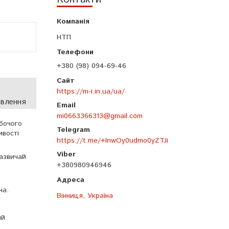
НТП
+380 (98) 094-69-46
https://m-i.in.ua/ua/
овлення
mi0663366313@gmail.com
бочого
ивості
https://t.me/+InwOy0udmo0yZTJi
зазвичай
+380980946946
на.
Вінниця, Україна
ий