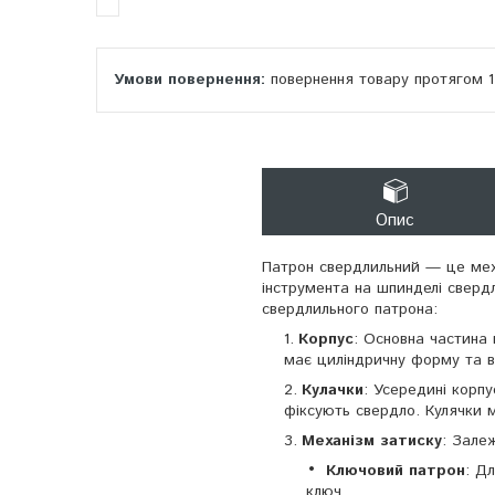
повернення товару протягом 
Опис
Патрон свердлильний — це меха
інструмента на шпинделі сверд
свердлильного патрона:
Корпус
: Основна частина
має циліндричну форму та в
Кулачки
: Усередині корпу
фіксують свердло. Кулячки 
Механізм затиску
: Зале
Ключовий патрон
: Д
ключ.