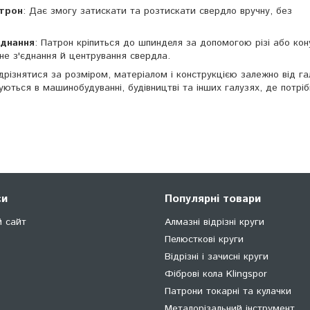
трон
: Дає змогу затискати та розтискати свердло вручну, без
єднання
: Патрон кріпиться до шпинделя за допомогою різі або кон
не з'єднання й центрування свердла.
різнятися за розміром, матеріалом і конструкцією залежно від га
ються в машинобудуванні, будівництві та інших галузях, де потріб
си
Популярні товари
й сайт
Алмазні відрізні круги
Пелюсткові круги
Відрізні і зачисні круги
Фіброві кола Klingspor
Патрони токарні та кулачки
Металорізальний інструмент