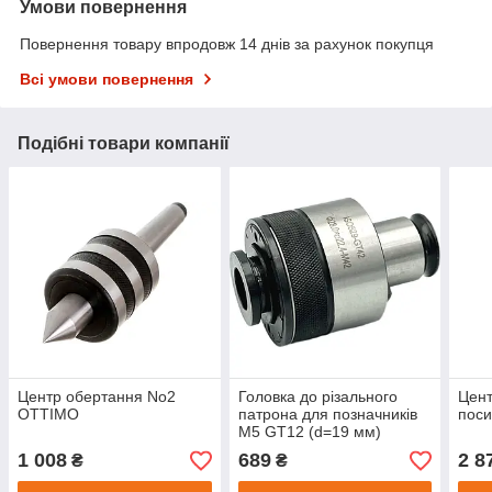
Умови повернення
Повернення товару впродовж 14 днів за рахунок покупця
Всі умови повернення
Подібні товари компанії
Центр обертання No2
Головка до різального
Цент
OTTIMO
патрона для позначників
пос
М5 GT12 (d=19 мм)
GRIFF
1 008
689
2 8
₴
₴