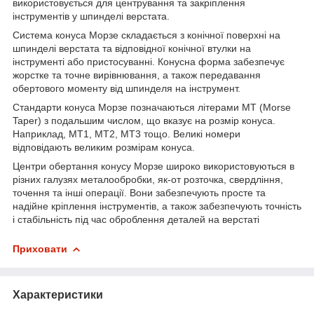
використовується для центрування та закріплення
інструментів у шпинделі верстата.
Система конуса Морзе складається з конічної поверхні на
шпинделі верстата та відповідної конічної втулки на
інструменті або пристосуванні. Конусна форма забезпечує
жорстке та точне вирівнювання, а також передавання
обертового моменту від шпинделя на інструмент.
Стандарти конуса Морзе позначаються літерами MT (Morse
Taper) з подальшим числом, що вказує на розмір конуса.
Наприклад, MT1, MT2, MT3 тощо. Великі номери
відповідають великим розмірам конуса.
Центри обертання конусу Морзе широко використовуються в
різних галузях металообробки, як-от розточка, свердління,
точення та інші операції. Вони забезпечують просте та
надійне кріплення інструментів, а також забезпечують точність
і стабільність під час оброблення деталей на верстаті
Приховати
Характеристики