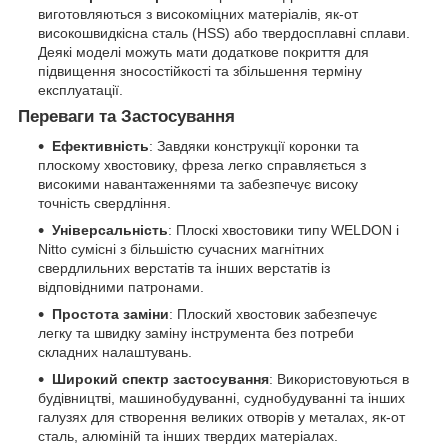
виготовляються з високоміцних матеріалів, як-от
високошвидкісна сталь (HSS) або твердосплавні сплави.
Деякі моделі можуть мати додаткове покриття для
підвищення зносостійкості та збільшення терміну
експлуатації.
Переваги та Застосування
Ефективність
: Завдяки конструкції коронки та
плоскому хвостовику, фреза легко справляється з
високими навантаженнями та забезпечує високу
точність свердління.
Універсальність
: Плоскі хвостовики типу WELDON і
Nitto сумісні з більшістю сучасних магнітних
свердлильних верстатів та інших верстатів із
відповідними патронами.
Простота заміни
: Плоский хвостовик забезпечує
легку та швидку заміну інструмента без потреби
складних налаштувань.
Широкий спектр застосування
: Використовуються в
будівництві, машинобудуванні, суднобудуванні та інших
галузях для створення великих отворів у металах, як-от
сталь, алюміній та інших твердих матеріалах.