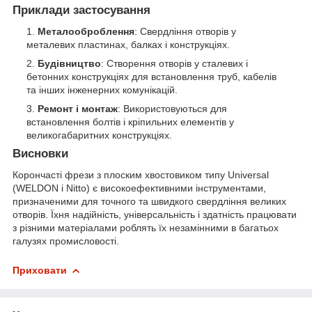
Приклади застосування
Металооброблення
: Свердління отворів у
металевих пластинах, балках і конструкціях.
Будівництво
: Створення отворів у сталевих і
бетонних конструкціях для встановлення труб, кабелів
та інших інженерних комунікацій.
Ремонт і монтаж
: Використовуються для
встановлення болтів і кріпильних елементів у
великогабаритних конструкціях.
Висновки
Корончасті фрези з плоским хвостовиком типу Universal
(WELDON і Nitto) є високоефективними інструментами,
призначеними для точного та швидкого свердління великих
отворів. Їхня надійність, універсальність і здатність працювати
з різними матеріалами роблять їх незамінними в багатьох
галузях промисловості.
Приховати