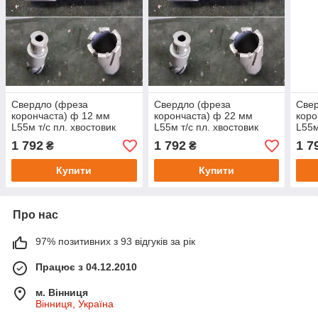
Свердло (фреза
Свердло (фреза
Све
корончаста) ф 12 мм
корончаста) ф 22 мм
коро
L55м т/с пл. хвостовик
L55м т/с пл. хвостовик
L55м
Universal (WELDON і nitto)
Universal (WELDON і nitto)
Univ
1 792
1 792
1 7
₴
₴
Купити
Купити
Про нас
97% позитивних з 93 відгуків за рік
Працює з 04.12.2010
м. Вінниця
Вінниця, Україна