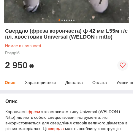
Свердло (фреза корончаста) ф 42 мм L55м т/с
пл. хвостовик Universal (WELDON і nitto)
Немає в наявності
Роздріб
2 950
₴
Опис
Характеристики
Доставка
Оплата
Умови п
Опис
Корончасті
фрези
з хвостовиком типу Universal (WELDON і
Nitto) являють собою спеціалізовані інструменти, які
використовуються для свердління отворів великого діаметра в
різних матеріалах. Ці
свердла
мають особливу конструкцію