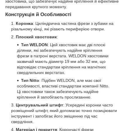
хвостовика, що забезпечує надійне кріплення й ефективне
передавання крутного моменту.
Конструкція й Особливості
Коронка
: Циліндрична частина фрези з зубами на
різальному кінці, які різають периферією отвори.
Плоский хвостовик
:
Тип WELDON
: Цей хвостовик має дві плоскі
ділянки, які забезпечують надійне кріплення
фрези в патроні верстата. WELDON хвостовики
зазвичай мають діаметр 19 мм або 32 мм, що
відповідає стандартам кріплення на магнітних
свердлильних верстатах.
Тип Nitto
: Підібен WELDON, але має свої
особливості, властиві стандартам компанії Nitto.
Ці хвостовики також забезпечують надійне
кріплення й запобігають прослизанню.
Центрувальний штифт
: Усередині коронки часто
розміщений штифт, який допомагає точно позиціювати
інструмент і запобігає його зміщенню під час
свердління.
Матеріал і покриття
: Корончасті фрези