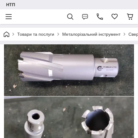
НТП
Товари та послуги
Металорізальний інструмент
Свер