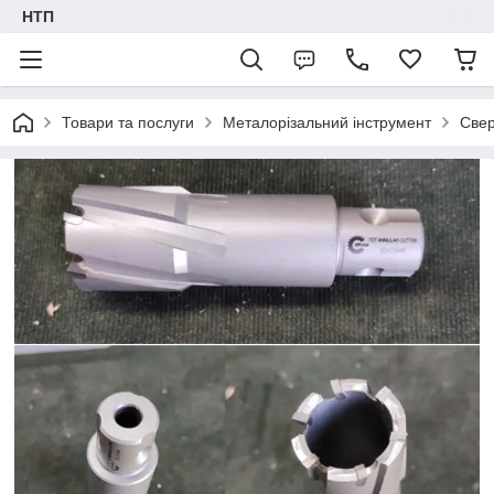
НТП
Товари та послуги
Металорізальний інструмент
Свер