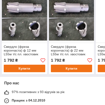
Свердло (фреза
Свердло (фреза
Све
корончаста) ф 12 мм
корончаста) ф 22 мм
коро
L55м т/с пл. хвостовик
L55м т/с пл. хвостовик
L55м
Universal (WELDON і nitto)
Universal (WELDON і nitto)
Univ
1 792
1 792
1 7
₴
₴
Купити
Купити
Про нас
97% позитивних з 93 відгуків за рік
Працює з 04.12.2010