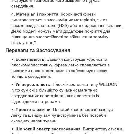
інструмент і запобігає його зміщенню під час
свердління.
Матеріал і покриття
: Корончасті фрези
виготовляються з високоміцних матеріалів, як-от
високошвидкісна сталь (HSS) або твердосплавні сплави.
Деякі моделі можуть мати додаткове покриття для
підвищення зносостійкості та збільшення терміну
експлуатації.
Переваги та Застосування
Ефективність
: Завдяки конструкції коронки та
плоскому хвостовику, фреза легко справляється з
високими навантаженнями та забезпечує високу
точність свердління.
Універсальність
: Плоскі хвостовики типу WELDON і
Nitto сумісні з більшістю сучасних магнітних
свердлильних верстатів та інших верстатів із
відповідними патронами.
Простота заміни
: Плоский хвостовик забезпечує
легку та швидку заміну інструмента без потреби
складних налаштувань.
Широкий спектр застосування
: Використовуються в