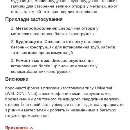
будівництві, машинобудуванні, суднобудуванні та інших
галузях для створення великих отворів у металах, як-от
сталь, алюміній та інших твердих матеріалах.
Приклади застосування
Металооброблення
: Свердління отворів у
металевих пластинах, балках і конструкціях.
Будівництво
: Створення отворів у сталевих і
бетонних конструкціях для встановлення труб, кабелів
та інших інженерних комунікацій.
Ремонт і монтаж
: Використовуються для
встановлення болтів і кріпильних елементів у
великогабаритних конструкціях.
Висновки
Корончасті фрези з плоским хвостовиком типу Universal
(WELDON і Nitto) є високоефективними інструментами,
призначеними для точного та швидкого свердління великих
отворів. Їхня надійність, універсальність і здатність працювати
з різними матеріалами роблять їх незамінними в багатьох
галузях промисловості.
Приховати