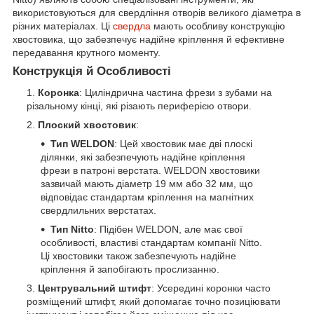
використовуються для свердління отворів великого діаметра в
різних матеріалах. Ці
свердла
мають особливу конструкцію
хвостовика, що забезпечує надійне кріплення й ефективне
передавання крутного моменту.
Конструкція й Особливості
Коронка
: Циліндрична частина фрези з зубами на
різальному кінці, які різають периферією отвори.
Плоский хвостовик
:
Тип WELDON
: Цей хвостовик має дві плоскі
ділянки, які забезпечують надійне кріплення
фрези в патроні верстата. WELDON хвостовики
зазвичай мають діаметр 19 мм або 32 мм, що
відповідає стандартам кріплення на магнітних
свердлильних верстатах.
Тип Nitto
: Підібен WELDON, але має свої
особливості, властиві стандартам компанії Nitto.
Ці хвостовики також забезпечують надійне
кріплення й запобігають прослизанню.
Центрувальний штифт
: Усередині коронки часто
розміщений штифт, який допомагає точно позиціювати