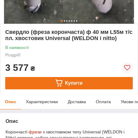
Свердло (фреза корончаста) ф 40 мм L55м т/с
пл. хвостовик Universal (WELDON і nitto)
В наявності
Роздріб
3 577
₴
Купити
Опис
Характеристики
Доставка
Оплата
Умови п
Опис
Корончасті
фрези
з хвостовиком типу Universal (WELDON і
Nitto) являють собою спеціалізовані інструменти, які