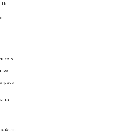
 Ці
но
ться з
тних
потреби
ій та
 кабелів