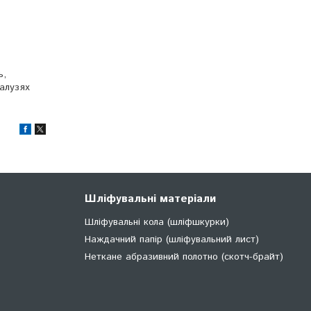
ь,
галузях
Шліфувальні матеріали
Шліфувальні кола (шліфшкурки)
Наждачний папір (шліфувальний лист)
Неткане абразивний полотно (скотч-брайт)