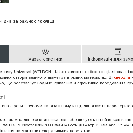
14 днів
за рахунок покупця
Характеристики
Інформація для зам
 типу Universal (WELDON і Nitto) являють собою спеціалізовані ін
ління отворів великого діаметра в різних матеріалах. Ці
свердла
м
ка, що забезпечує надійне кріплення й ефективне передавання кр
ті
стина фрези з зубами на різальному кінці, які різають периферією 
стовик має дві плоскі ділянки, які забезпечують надійне кріплення
а. WELDON хвостовики зазвичай мають діаметр 19 мм або 32 мм,
іплення на магнітних свердлильних верстатах.