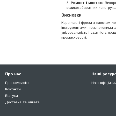
Ремонт і монтаж
: Викор
великогабаритних конструкц
Висновки
Корончасті фрези з плоским хв
інструментами, призначеними дл
універсальність і здатність пр
промисловості.
Про нас
Наші ресур
Про компанію
Наш офіційни
Контакти
Відгуки
Доставка та оплата