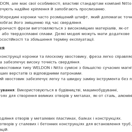
DON, але має свої особливості, властиві стандартам компанії Nitto.
ечують надійне кріплення й запобігають прослизанню.
 Усередині коронки часто розміщений штифт, який допомагає точ
побігає його зміщенню під час свердління.
орончасті фрези виготовляються з високоміцних матеріалів, як-от
) або твердосплавні сплави. Деякі моделі можуть мати додаткове
состійкості та збільшення терміну експлуатації.
ня
конструкції коронки та плоскому хвостовику, фреза легко справляє
 забезпечує високу точність свердління.
 хвостовики типу WELDON і Nitto сумісні з більшістю сучасних магні
нших верстатів із відповідними патронами.
ий хвостовик забезпечує легку та швидку заміну інструмента без 
ування
: Використовуються в будівництві, машинобудуванні,
узях для створення великих отворів у металах, як-от сталь, алюмін
рдління отворів у металевих пластинах, балках і конструкціях.
отворів у сталевих і бетонних конструкціях для встановлення труб,
ацій.