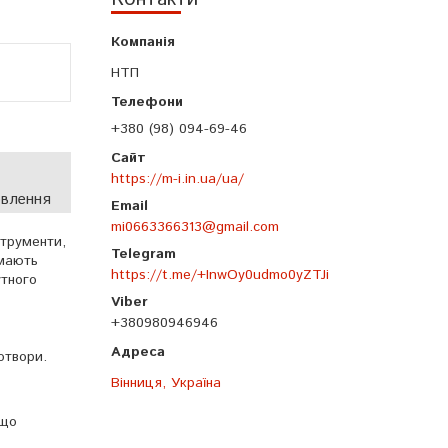
НТП
+380 (98) 094-69-46
https://m-i.in.ua/ua/
овлення
mi0663366313@gmail.com
струменти,
ають
https://t.me/+InwOy0udmo0yZTJi
утного
+380980946946
отвори.
Вінниця, Україна
 що