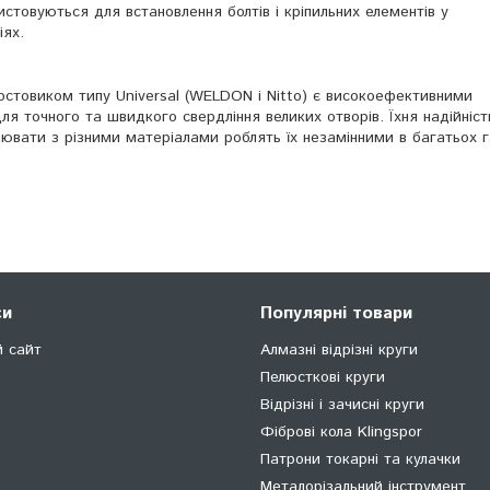
истовуються для встановлення болтів і кріпильних елементів у
іях.
остовиком типу Universal (WELDON і Nitto) є високоефективними
я точного та швидкого свердління великих отворів. Їхня надійніст
ацювати з різними матеріалами роблять їх незамінними в багатьох 
си
Популярні товари
й сайт
Алмазні відрізні круги
Пелюсткові круги
Відрізні і зачисні круги
Фіброві кола Klingspor
Патрони токарні та кулачки
Металорізальний інструмент