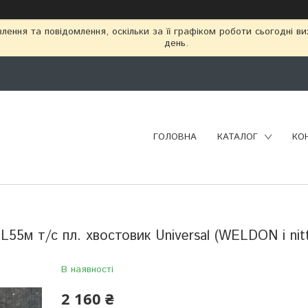
ення та повідомлення, оскільки за її графіком роботи сьогодні в
день.
ГОЛОВНА
КАТАЛОГ
КО
55м т/с пл. хвостовик Universal (WELDON і nit
В наявності
2 160 ₴