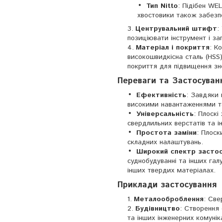
Тип Nitto
: Підібен WEL
хвостовики також забезп
Центрувальний штифт
:
позиціювати інструмент і за
Матеріал і покриття
: К
високошвидкісна сталь (HSS
покриття для підвищення зно
Переваги та Застосуван
Ефективність
: Завдяки 
високими навантаженнями та
Універсальність
: Плоскі
свердлильних верстатів та і
Простота заміни
: Плоск
складних налаштувань.
Широкий спектр застос
суднобудуванні та інших гал
інших твердих матеріалах.
Приклади застосування
Металооброблення
: Све
Будівництво
: Створення 
та інших інженерних комунік