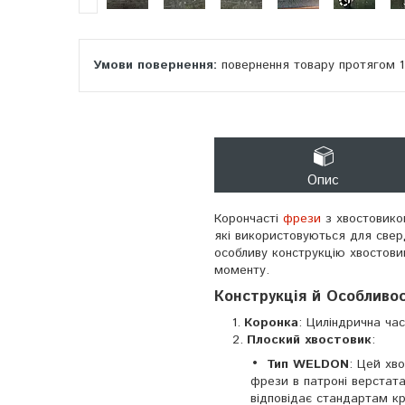
повернення товару протягом 
Опис
Корончасті
фрези
з хвостовиком
які використовуються для сверд
особливу конструкцію хвостови
моменту.
Конструкція й Особливос
Коронка
: Циліндрична ча
Плоский хвостовик
:
Тип WELDON
: Цей хво
фрези в патроні верстат
відповідає стандартам кр