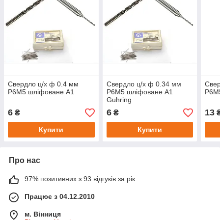
Свердло ц/х ф 0.4 мм
Свердло ц/х ф 0.34 мм
Свер
Р6М5 шліфоване А1
Р6М5 шліфоване А1
Р6М
Guhring
6
6
13
₴
₴
Купити
Купити
Про нас
97% позитивних з 93 відгуків за рік
Працює з 04.12.2010
м. Вінниця