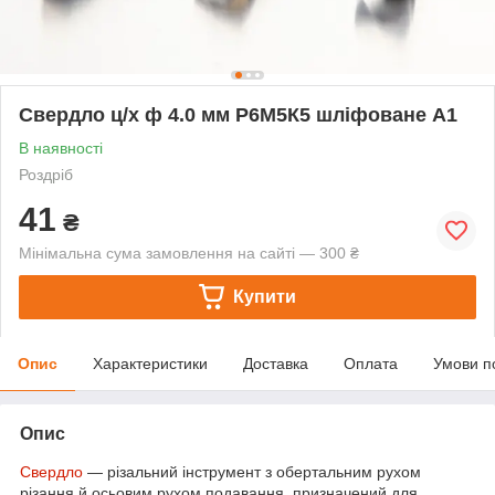
Свердло ц/х ф 4.0 мм Р6М5К5 шліфоване А1
В наявності
Роздріб
41
₴
Мінімальна сума замовлення на сайті — 300 ₴
Купити
Опис
Характеристики
Доставка
Оплата
Умови п
Опис
Свердло
— різальний інструмент з обертальним рухом
різання й осьовим рухом подавання, призначений для