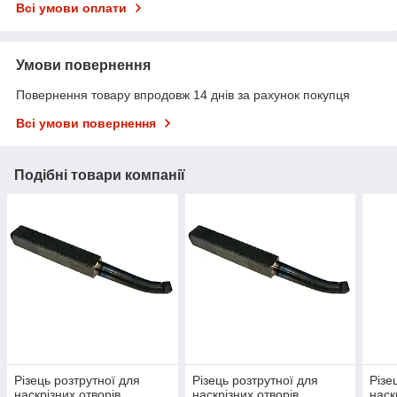
Всі умови оплати
Умови повернення
Повернення товару впродовж 14 днів за рахунок покупця
Всі умови повернення
Подібні товари компанії
Різець розтрутної для
Різець розтрутної для
Різе
наскрізних отворів
наскрізних отворів
наск