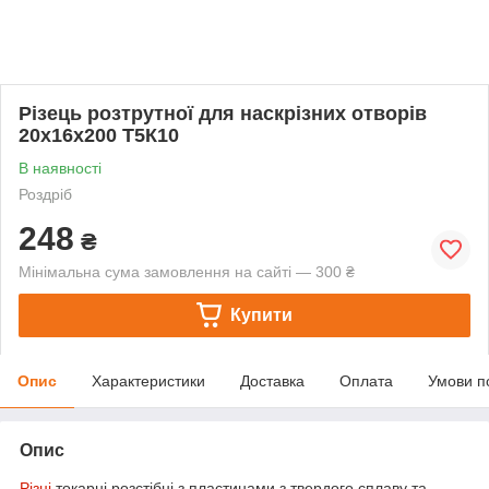
Різець розтрутної для наскрізних отворів
20х16х200 Т5К10
В наявності
Роздріб
248
₴
Мінімальна сума замовлення на сайті — 300 ₴
Купити
Опис
Характеристики
Доставка
Оплата
Умови п
Опис
Різці
токарні розстібні з пластинами з твердого сплаву та