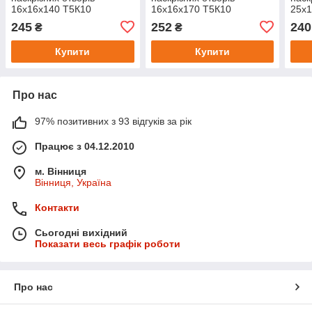
16х16х140 Т5К10
16х16х170 Т5К10
25х1
245
252
240
₴
₴
Купити
Купити
Про нас
97% позитивних з 93 відгуків за рік
Працює з 04.12.2010
м. Вінниця
Вінниця, Україна
Контакти
Сьогодні вихідний
Показати весь графік роботи
Про нас