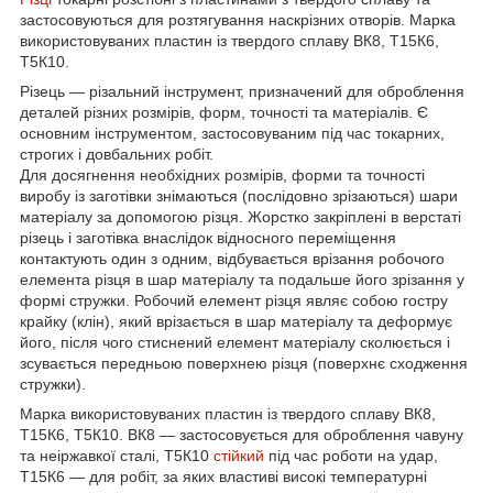
застосовуються для розтягування наскрізних отворів. Марка
використовуваних пластин із твердого сплаву ВК8, Т15К6,
Т5К10.
Різець — різальний інструмент, призначений для оброблення
деталей різних розмірів, форм, точності та матеріалів. Є
основним інструментом, застосовуваним під час токарних,
строгих і довбальних робіт.
Для досягнення необхідних розмірів, форми та точності
виробу із заготівки знімаються (послідовно зрізаються) шари
матеріалу за допомогою різця. Жорстко закріплені в верстаті
різець і заготівка внаслідок відносного переміщення
контактують один з одним, відбувається врізання робочого
елемента різця в шар матеріалу та подальше його зрізання у
формі стружки. Робочий елемент різця являє собою гостру
крайку (клін), який врізається в шар матеріалу та деформує
його, після чого стиснений елемент матеріалу сколюється і
зсувається передньою поверхнею різця (поверхнє сходження
стружки).
Марка використовуваних пластин із твердого сплаву ВК8,
Т15К6, Т5К10. ВК8 — застосовується для оброблення чавуну
та неіржавкої сталі, Т5К10
стійкий
під час роботи на удар,
Т15К6 — для робіт, за яких властиві високі температурні