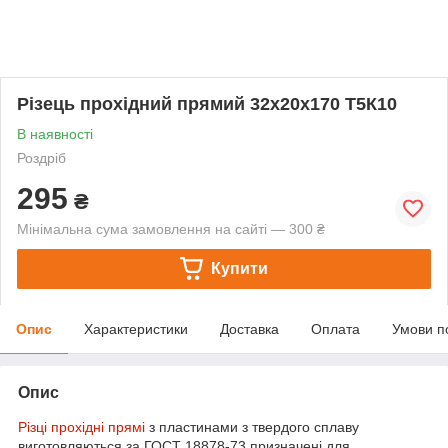
Різець прохідний прямий 32х20х170 Т5К10
В наявності
Роздріб
295
₴
Мінімальна сума замовлення на сайті — 300 ₴
Купити
Опис
Характеристики
Доставка
Оплата
Умови п
Опис
Різці прохідні прямі
з пластинами з твердого сплаву
виготовляються за ГОСТ 18878-73 призначені для