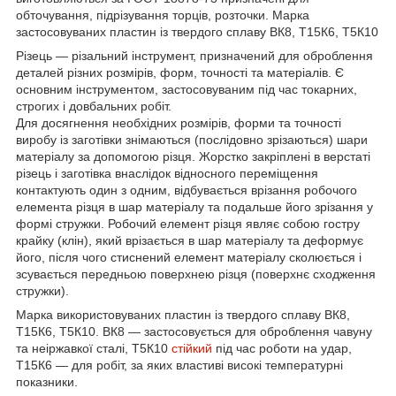
обточування, підрізування торців, розточки. Марка
застосовуваних пластин із твердого сплаву ВК8, Т15К6, Т5К10
Різець — різальний інструмент, призначений для оброблення
деталей різних розмірів, форм, точності та матеріалів. Є
основним інструментом, застосовуваним під час токарних,
строгих і довбальних робіт.
Для досягнення необхідних розмірів, форми та точності
виробу із заготівки знімаються (послідовно зрізаються) шари
матеріалу за допомогою різця. Жорстко закріплені в верстаті
різець і заготівка внаслідок відносного переміщення
контактують один з одним, відбувається врізання робочого
елемента різця в шар матеріалу та подальше його зрізання у
формі стружки. Робочий елемент різця являє собою гостру
крайку (клін), який врізається в шар матеріалу та деформує
його, після чого стиснений елемент матеріалу сколюється і
зсувається передньою поверхнею різця (поверхнє сходження
стружки).
Марка використовуваних пластин із твердого сплаву ВК8,
Т15К6, Т5К10. ВК8 — застосовується для оброблення чавуну
та неіржавкої сталі, Т5К10
стійкий
під час роботи на удар,
Т15К6 — для робіт, за яких властиві високі температурні
показники.