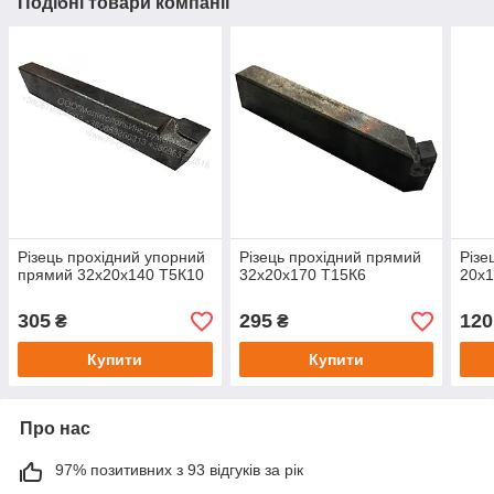
Подібні товари компанії
Різець прохідний упорний
Різець прохідний прямий
Різе
прямий 32х20х140 Т5К10
32х20х170 Т15К6
20х1
305
295
120
₴
₴
Купити
Купити
Про нас
97% позитивних з 93 відгуків за рік