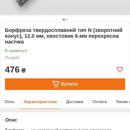
Борфреза твердосплавний тип N (зворотний
конус), 12.0 мм, хвостовик 6-мм перехресна
насічка
В наявності
Роздріб
476
₴
Купити
Опис
Характеристики
Доставка
Оплата
Умови 
Опис
Борфреза — це незамінний інструмент для слюсаря та