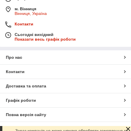
м. Вінниця
Вінниця, Україна
Контакти
Сьогодні вихідний
Показати весь графік роботи
Про нас
Контакти
Доставка та оплата
Графік роботи
Повна версія сайту
Сайт створено на маркетплейсі
Prom.ua
Зараз компанія не може швидко обробляти замовлення та