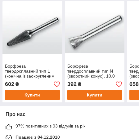
Борфреза
Борфреза
Бор
твердосплавний тип L
твердосплавний тип N
твер
(конічна із заокругленим
(зворотний конус), 10.0
(зво
кінцем), 12.0 мм,
мм, хвостовик 6-мм
мм, 
602
392
658
₴
₴
хвостовик 6-мм
перехресна насічка
пере
перехресна насічка
Купити
Купити
Про нас
97% позитивних з 93 відгуків за рік
Працює з 04.12.2010