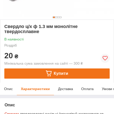
Свердло ц/х ф 1.3 мм монолітне
твердосплавне
В наявності
Роздріб
20
₴
Мінімальна сума замовлення на сайті — 300 ₴
Купити
Опис
Характеристики
Доставка
Оплата
Умови 
Опис
Свердла
твердосплавні суцільні (монолітні) застосовується