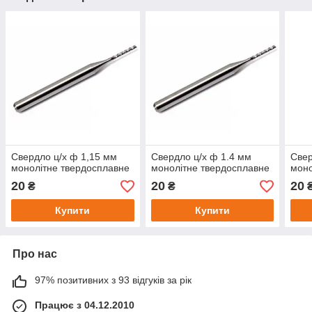
Свердло ц/х ф 1,15 мм
Свердло ц/х ф 1.4 мм
Свер
монолітне твердосплавне
монолітне твердосплавне
моно
20
20
20
₴
₴
Купити
Купити
Про нас
97% позитивних з 93 відгуків за рік
Працює з 04.12.2010