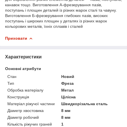
канавок тощо. Виготовлення А-фрезерування пазів,
поступань і площин деталей із різних марок сталі та чавуну.
Виготовлення Б-фрезерування глибоких пазів, високих
поступань і широких площин у деталях із різних марок
кольорових металів, їхніх сплавів і сталей
Приховати
Характеристики
Основні атрибути
Стан
Новий
Тип
Фреза
Обробка матеріалу
Метал
Конструкція
Цілісна
Матеріал ріжучої частини
Швидкорізальна сталь
Діаметр хвостовика
8 мм
Діаметр робочий
8 мм
Кількість ріжучих граней
1