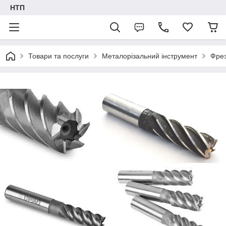
НТП
Товари та послуги
Металорізальний інструмент
Фре