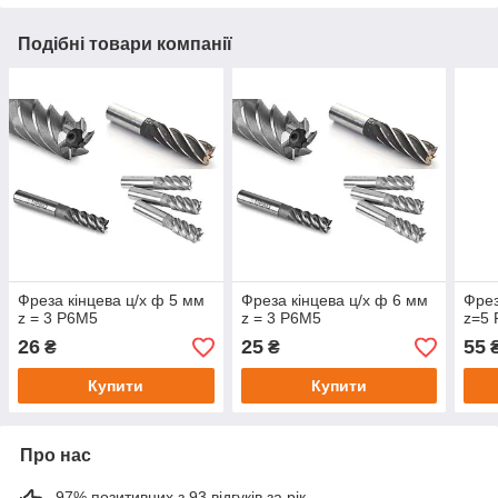
Подібні товари компанії
Фреза кінцева ц/х ф 5 мм
Фреза кінцева ц/х ф 6 мм
Фрез
z = 3 Р6М5
z = 3 Р6М5
z=5
26
25
55
₴
₴
Купити
Купити
Про нас
97% позитивних з 93 відгуків за рік