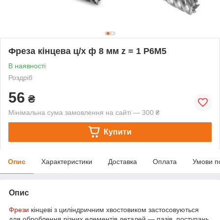
Фреза кінцева ц/х ф 8 мм z = 1 Р6М5
В наявності
Роздріб
56
₴
Мінімальна сума замовлення на сайті — 300 ₴
Купити
Опис
Характеристики
Доставка
Оплата
Умови п
Опис
Фрези
кінцеві з циліндричним хвостовиком застосовуються
для оброблення різних елементів деталей — пазів, поступань,