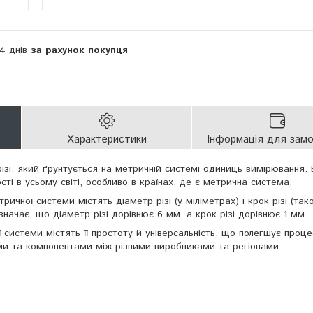
14 днів
за рахунок покупця
Характеристики
Інформація для зам
ізі, який ґрунтується на метричній системі одиниць вимірювання.
ті в усьому світі, особливо в країнах, де є метрична система.
ричної системи містять діаметр різі (у міліметрах) і крок різі (так
значає, що діаметр різі дорівнює 6 мм, а крок різі дорівнює 1 мм.
ї системи містять її простоту й універсальність, що полегшує проце
ми та компонентами між різними виробниками та регіонами.