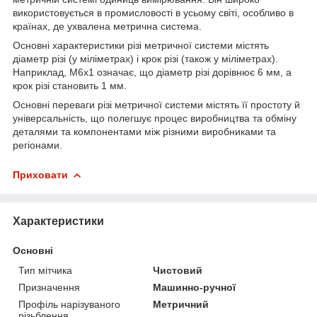
використовується в промисловості в усьому світі, особливо в
країнах, де ухвалена метрична система.
Основні характеристики різі метричної системи містять
діаметр різі (у міліметрах) і крок різі (також у міліметрах).
Наприклад, M6x1 означає, що діаметр різі дорівнює 6 мм, а
крок різі становить 1 мм.
Основні переваги різі метричної системи містять її простоту й
універсальність, що полегшує процес виробництва та обміну
деталями та компонентами між різними виробниками та
регіонами.
Приховати
Характеристики
Основні
Тип мітчика
Чистовий
Призначення
Машинно-ручної
Профіль нарізуваного
Метричний
різьблення