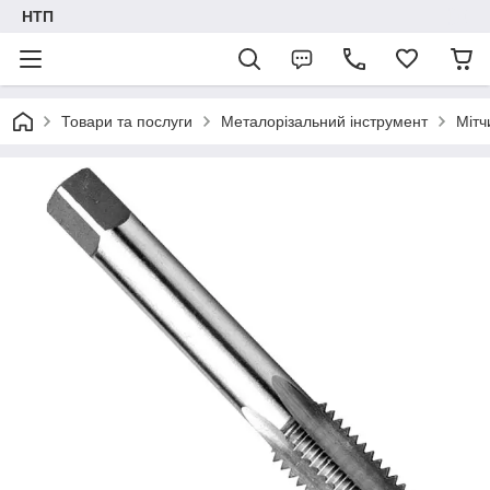
НТП
Товари та послуги
Металорізальний інструмент
Мітч