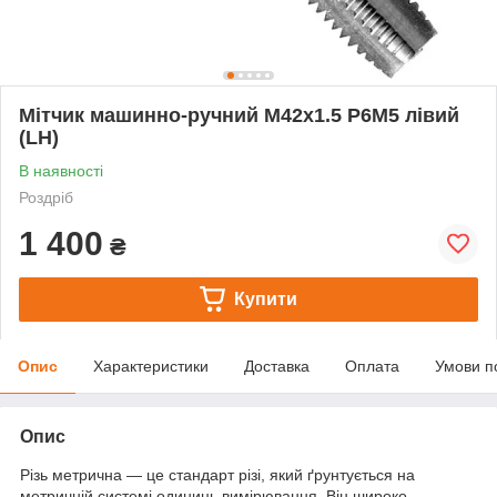
Мітчик машинно-ручний М42х1.5 Р6М5 лівий
(LH)
В наявності
Роздріб
1 400
₴
Купити
Опис
Характеристики
Доставка
Оплата
Умови п
Опис
Різь метрична — це стандарт різі, який ґрунтується на
метричній системі одиниць вимірювання. Він широко