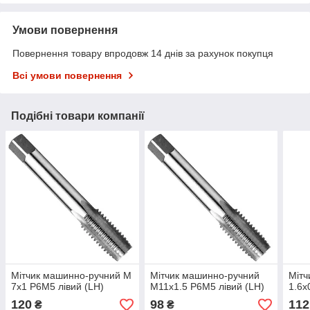
Умови повернення
Повернення товару впродовж 14 днів за рахунок покупця
Всі умови повернення
Подібні товари компанії
Мітчик машинно-ручний М
Мітчик машинно-ручний
Мітч
7х1 Р6М5 лівий (LH)
М11х1.5 Р6М5 лівий (LH)
1.6х
120
98
112
₴
₴