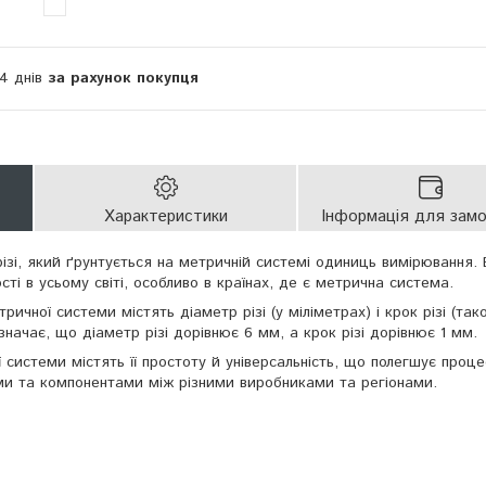
14 днів
за рахунок покупця
Характеристики
Інформація для зам
ізі, який ґрунтується на метричній системі одиниць вимірювання.
ті в усьому світі, особливо в країнах, де є метрична система.
ричної системи містять діаметр різі (у міліметрах) і крок різі (так
значає, що діаметр різі дорівнює 6 мм, а крок різі дорівнює 1 мм.
ї системи містять її простоту й універсальність, що полегшує проце
ми та компонентами між різними виробниками та регіонами.