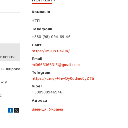
НТП
+380 (98) 094-69-46
https://m-i.in.ua/ua/
овлення
mi0663366313@gmail.com
 Він широко
https://t.me/+InwOy0udmo0yZTJi
ож у
+380980946946
с
Вінниця, Україна