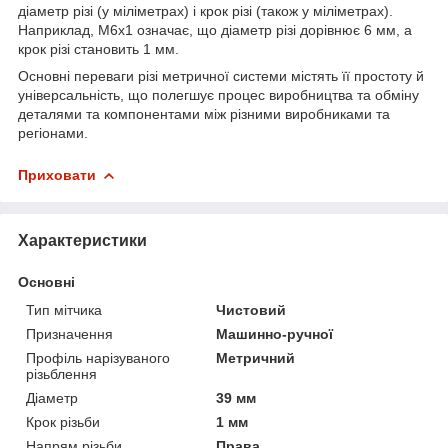
діаметр різі (у міліметрах) і крок різі (також у міліметрах).
Наприклад, M6x1 означає, що діаметр різі дорівнює 6 мм, а
крок різі становить 1 мм.
Основні переваги різі метричної системи містять її простоту й
універсальність, що полегшує процес виробництва та обміну
деталями та компонентами між різними виробниками та
регіонами.
Приховати
Характеристики
Основні
Тип мітчика
Чистовий
Призначення
Машинно-ручної
Профіль нарізуваного
Метричний
різьблення
Діаметр
39 мм
Крок різьби
1 мм
Напрям різьби
Права