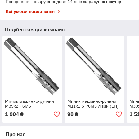
Повернення товару впродовж 14 днів за рахунок покупця
Всі умови повернення
Подібні товари компанії
Мітчик машинно-ручний
Мітчик машинно-ручний
Мітч
М39х2 Р6М5
М11х1.5 Р6М5 лівий (LH)
М39
1 904
98
1 5
₴
₴
Про нас