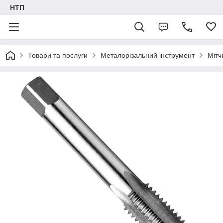
НТП
Товари та послуги
Металорізальний інструмент
Мітч