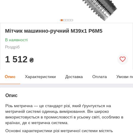
Мітчик машинно-ручний М39х1 Р6М5
В наявності
Роздріб
1 512
₴
Опис
Характеристики
Доставка
Оплата
Умови п
Опис
Різь метрична — це стандарт різі, який ґрунтується на
метричній системі одиниць вимірювання. Він широко
використовується в промисловості в усьому світі, особливо в
країнах, де є метрична система.
Основні характеристики різі метричної системи містять