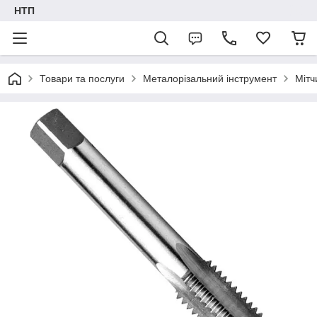
НТП
Товари та послуги
Металорізальний інструмент
Мітч