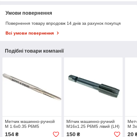
Умови повернення
Повернення товару впродовж 14 днів за рахунок покупця
Всі умови повернення
Подібні товари компанії
Метчик машинно-ручной
Мітчик машинно-ручний
Мет
М 1.6х0.35 Р6М5
М16х1.25 Р6М5 лівий (LH)
М 3
154
150
20
₴
₴