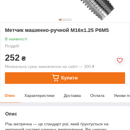
Метчик машинно-ручной М16х1.25 Р6М5
В наявності
Роздріб
252
₴
Мінімальна сума замовлення на сайті — 300 ₴
Купити
Опис
Характеристики
Доставка
Оплата
Умови п
Опис
Різь метрична — це стандарт різі, який ґрунтується на
метричній системі одиниць вимірювання. Він широко