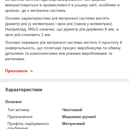
використовується в промисловості в усьому світі, особливо в
країнах, де є метрична система.
Основні характеристики різі метричної системи містять
діаметр різі (у міліметрах) і крок різі (також у міліметрах).
Наприклад, M6x1 означає, що діаметр різі дорівнює 6 мм, а
крок різі становить 1 мм.
Основні переваги різі метричної системи містять її простоту й
універсальність, що полегшує процес виробництва та обміну
деталями та компонентами між різними виробниками та
регіонами.
Приховати
Характеристики
Основні
Тип мітчика
Чистовий
Призначення
Машинно-ручної
Профіль нарізуваного
Метричний
різьблення