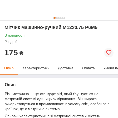
Мітчик машинно-ручний М12х0.75 Р6М5
В наявності
Роздріб
175
₴
Опис
Характеристики
Доставка
Оплата
Умови п
Опис
Різь метрична — це стандарт різі, який ґрунтується на
метричній системі одиниць вимірювання. Він широко
використовується в промисловості в усьому світі, особливо в
країнах, де є метрична система.
Основні характеристики різі метричної системи містять