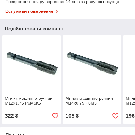
Повернення товару впродовж 14 днів за рахунок покупця
Всі умови повернення
Подібні товари компанії
Мітчик машинно-ручний
Мітчик машинно-ручний
Мітч
М12х1.75 Р6М5К5
М14х0.75 Р6М5
М12
322
105
196
₴
₴