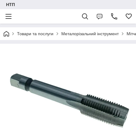
НТП
Товари та послуги
Металорізальний інструмент
Мітч