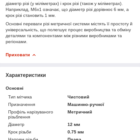
діаметр різі (у міліметрах) і крок різі (також у міліметрах).
Наприклад, M6x1 означає, що діаметр різі дорівнює 6 мм, а
крок різі становить 1 мм.
Основні переваги різі метричної системи містять її простоту й
універсальність, що полегшує процес виробництва та обміну
деталями та компонентами між різними виробниками та
регіонами.
Приховати
Характеристики
Основні
Тип мітчика
Чистовий
Призначення
Машинно-ручної
Профіль нарізуваного
Метричний
різьблення
Діаметр
12 мм
Крок різьби
0.75 мм
Напрям різьби
Права