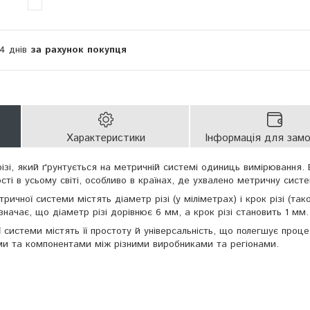
14 днів
за рахунок покупця
Характеристики
Інформація для зам
ізі, який ґрунтується на метричній системі одиниць вимірювання.
ті в усьому світі, особливо в країнах, де ухвалено метричну систе
ричної системи містять діаметр різі (у міліметрах) і крок різі (так
значає, що діаметр різі дорівнює 6 мм, а крок різі становить 1 мм.
ї системи містять її простоту й універсальність, що полегшує проце
ми та компонентами між різними виробниками та регіонами.