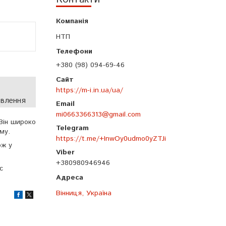
НТП
+380 (98) 094-69-46
https://m-i.in.ua/ua/
овлення
mi0663366313@gmail.com
 Він широко
му.
https://t.me/+InwOy0udmo0yZTJi
ож у
+380980946946
с
Вінниця, Україна