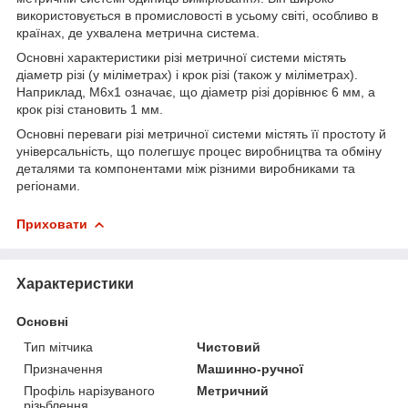
використовується в промисловості в усьому світі, особливо в
країнах, де ухвалена метрична система.
Основні характеристики різі метричної системи містять
діаметр різі (у міліметрах) і крок різі (також у міліметрах).
Наприклад, M6x1 означає, що діаметр різі дорівнює 6 мм, а
крок різі становить 1 мм.
Основні переваги різі метричної системи містять її простоту й
універсальність, що полегшує процес виробництва та обміну
деталями та компонентами між різними виробниками та
регіонами.
Приховати
Характеристики
Основні
Тип мітчика
Чистовий
Призначення
Машинно-ручної
Профіль нарізуваного
Метричний
різьблення