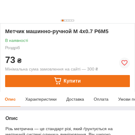
Метчик машинно-ручной М 4х0.7 Р6М5
В наявності
Роздріб
73
₴
Мінімальна сума замовлення на сайті — 300 ₴
Купити
Опис
Характеристики
Доставка
Оплата
Умови п
Опис
Різь метрична — це стандарт різі, який ґрунтується на
метричній системі одиниць вимірювання. Він широко