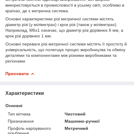
використовується в промисловості в усьому світі, особливо в
країнах, де є метрична система.
Основні характеристики різі метричної системи містять
діаметр різі (у міліметрах) і крок різі (також у міліметрах).
Наприклад, M6x1 означає, що діаметр різі дорівнює 6 мм, а
крок різі дорівнює 1 мм.
Основні переваги різі метричної системи містять її простоту й
універсальність, що полегшує процес виробництва та обміну
деталями та компонентами між різними виробниками та
регіонами.
Приховати
Характеристики
Основні
Тип мітчика
Чистовий
Призначення
Машинно-ручної
Профіль нарізуваного
Метричний
різьблення