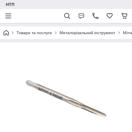
НТП
Товари та послуги
Металорізальний інструмент
Мітч