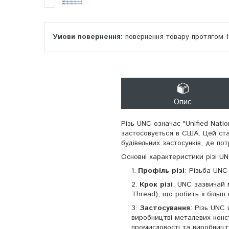
повернення товару протягом 
Опис
Різь UNC означає "Unified Nati
застосовується в США. Цей ст
будівельних застосунків, де пот
Основні характеристики різі UN
Профіль різі
: Різьба UNC
Крок різі
: UNC зазвичай м
Thread), що робить її більш
Застосування
: Різь UNC
виробництві металевих конс
промисловості та виробництв