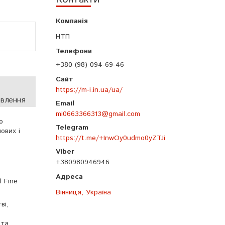
НТП
+380 (98) 094-69-46
https://m-i.in.ua/ua/
овлення
mi0663366313@gmail.com
о
ових і
https://t.me/+InwOy0udmo0yZTJi
+380980946946
l Fine
Вінниця, Україна
ві,
 та