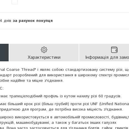
14 днів
за рахунок покупця
Характеристики
Інформація для зам
onal Coarse Thread" і являє собою стандартизовану систему різі, щ
андарт розроблений для використання в широкому спектрі промисл
рібне надійне та міцне з'єднання.
C:
 має трапецієподібний профіль із кутом нахилу різі 60 градусів.
ає більший крок різі (більш грубий) проти різі UNF (Unified Nationa
 придатною для програм, де потрібна висока міцність з'єднання.
 широко використовується в автомобільній промисловості, будівницт
трукцій, машинобудуванні, а також у багатьох інших галузях
а. Вона часто застосовується для з'єднання болтів, гайок, гвинтів