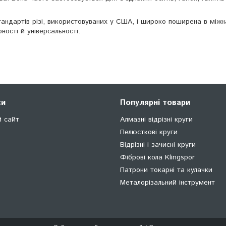
тандартів різі, використовуваних у США, і широко поширена в між
ності й універсальності.
си
Популярні товари
й сайт
Алмазні відрізні круги
Пелюсткові круги
Відрізні і зачисні круги
Фіброві кола Klingspor
Патрони токарні та кулачки
Металорізальний інструмент