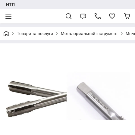
НТП
Товари та послуги
Металорізальний інструмент
Мітч