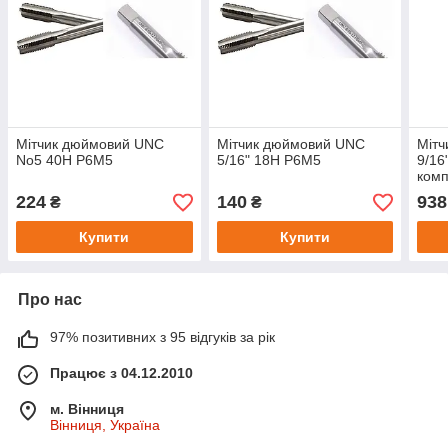
Мітчик дюймовий UNC
Мітчик дюймовий UNC
Міт
No5 40Н Р6М5
5/16" 18Н Р6М5
9/16
комп
224
140
938
₴
₴
Купити
Купити
Про нас
97% позитивних з 95 відгуків за рік
Працює з 04.12.2010
м. Вінниця
Вінниця, Україна