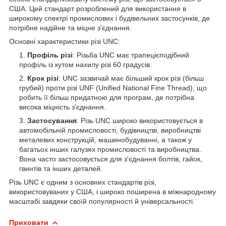
США. Цей стандарт розроблений для використання в
широкому спектрі промислових і будівельних застосунків, де
потрібне надійне та міцне з'єднання.
Основні характеристики різі UNC:
Профіль різі
: Різьба UNC має трапецієподібний
профіль із кутом нахилу різі 60 градусів.
Крок різі
: UNC зазвичай має більший крок різі (більш
грубий) проти різі UNF (Unified National Fine Thread), що
робить її більш придатною для програм, де потрібна
висока міцність з'єднання.
Застосування
: Різь UNC широко використовується в
автомобільній промисловості, будівництві, виробництві
металевих конструкцій, машинобудуванні, а також у
багатьох інших галузях промисловості та виробництва.
Вона часто застосовується для з'єднання болтів, гайок,
гвинтів та інших деталей.
Різь UNC є одним з основних стандартів різі,
використовуваних у США, і широко поширена в міжнародному
масштабі завдяки своїй популярності й універсальності.
Приховати