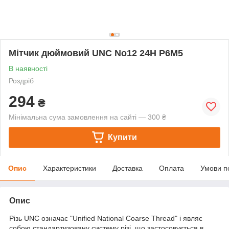
Мітчик дюймовий UNC No12 24Н Р6М5
В наявності
Роздріб
294
₴
Мінімальна сума замовлення на сайті — 300 ₴
Купити
Опис
Характеристики
Доставка
Оплата
Умови п
Опис
Різь UNC означає "Unified National Coarse Thread" і являє
собою стандартизовану систему різі, що застосовується в