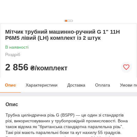
Мітчик трубний машинно-ручний G 1" 11Н
Р6М5 лівий (LH) комплект із 2 штук
В наявності
Роздріб
2 856
₴/комплект
Опис
Характеристики
Доставка
Оплата
Умови п
Опис
Трубна циліндрична різь G (BSPP) — це один зі стандартів
різі, використовуваних у трубопровідній промисловості. Вона
також відома як "британська стандартна паралельна різь".
Такі різі мають паралельні боки та кут нахилу 55 градусів.