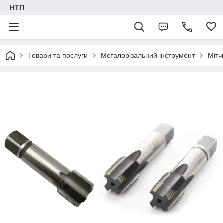
НТП
Товари та послуги
Металорізальний інструмент
Мітч