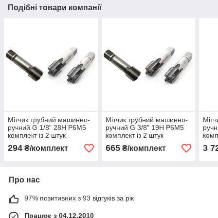
Подібні товари компанії
Мітчик трубний машинно-
Мітчик трубний машинно-
Мітч
ручний G 1/8" 28Н Р6М5
ручний G 3/8" 19Н Р6М5
ручн
комплект із 2 штук
комплект із 2 штук
комп
294
665
3 7
₴/комплект
₴/комплект
Про нас
97% позитивних з 93 відгуків за рік
Працює з 04.12.2010