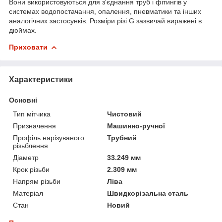
Вони використовуються для з'єднання труб і фітингів у
системах водопостачання, опалення, пневматики та інших
аналогічних застосунків. Розміри різі G зазвичай виражені в
дюймах.
Приховати
Характеристики
Основні
Тип мітчика
Чистовий
Призначення
Машинно-ручної
Профіль нарізуваного
Трубний
різьблення
Діаметр
33.249 мм
Крок різьби
2.309 мм
Напрям різьби
Ліва
Матеріал
Швидкорізальна сталь
Стан
Новий