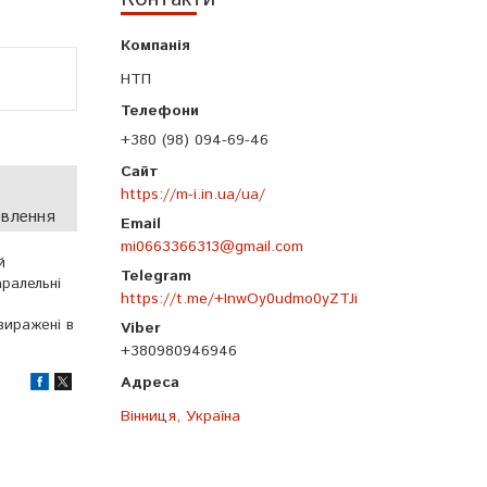
НТП
+380 (98) 094-69-46
https://m-i.in.ua/ua/
овлення
mi0663366313@gmail.com
й
аралельні
https://t.me/+InwOy0udmo0yZTJi
виражені в
+380980946946
Вінниця, Україна