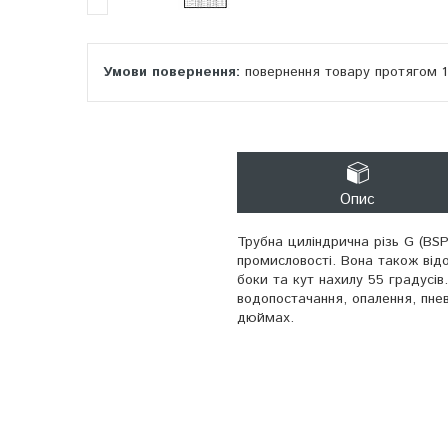
повернення товару протягом 
Опис
Трубна циліндрична різь G (BSP
промисловості. Вона також відо
боки та кут нахилу 55 градусів
водопостачання, опалення, пнев
дюймах.